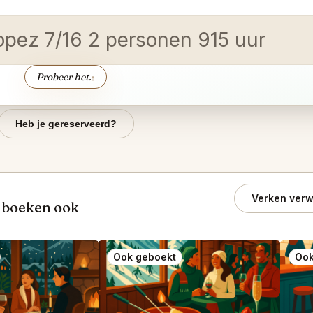
ropez 7/16 2 personen 915 uur
Probeer het.
↑
Heb je gereserveerd?
Verken verw
 boeken ook
Ook geboekt
Ook