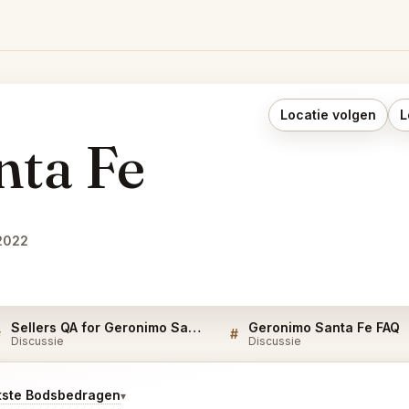
Locatie volgen
L
nta Fe
2022
Sellers QA for Geronimo Santa Fe
Geronimo Santa Fe FAQ
#
#
Discussie
Discussie
tste Bodsbedragen
▾