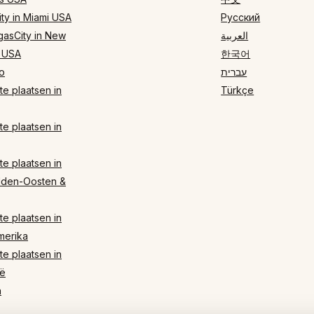
ty in Miami USA
Русский
gasCity in New
العربية
 USA
한국어
o
עברית
e plaatsen in
Türkçe
e plaatsen in
e plaatsen in
dden-Oosten &
e plaatsen in
merika
e plaatsen in
ë
n