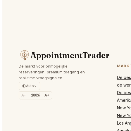
AppointmentTrader
De markt voor onmogelijke
MARK
reserveringen, premium toegang en
De best
real-time vraagsignalen.
de wer
Auto
De best
A-
100%
A+
Amerik
New Yor
New Yo
Los Ang
Angele