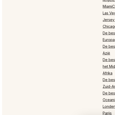
MiamiCi
Las Ve
Jersey
Chicag
De best
Europa
De best
Azië
De best
het Mi
Afrika
De best
Zuid-A
De best
Oceani
Londe
Parijs