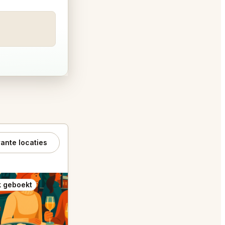
ante locaties
 geboekt
Ook geboekt