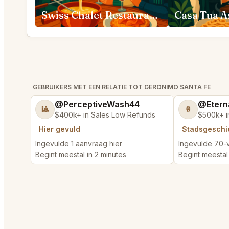
Swiss Chalet Restaurant Vail
Casa Tua 
GEBRUIKERS MET EEN RELATIE TOT GERONIMO SANTA FE
@PerceptiveWash44
@Etern
🎱
🍦
$400k+ in Sales Low Refunds
$500k+ i
Hier gevuld
Stadsgeschi
Ingevulde 1 aanvraag hier
Ingevulde 70-
Begint meestal in 2 minutes
Begint meestal 