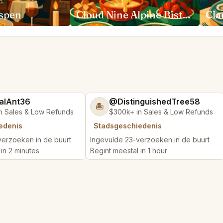
Aspen
Cloud Nine Alpine Bistro Aspen Highlands
alAnt36
@DistinguishedTree58
🏝️
n Sales & Low Refunds
$300k+ in Sales & Low Refunds
edenis
Stadsgeschiedenis
verzoeken in de buurt
Ingevulde 23-verzoeken in de buurt
in 2 minutes
Begint meestal in 1 hour