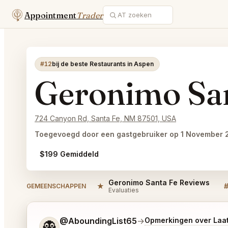
Appointment
Trader
#12
bij de beste Restaurants in Aspen
Geronimo Sa
724 Canyon Rd, Santa Fe, NM 87501, USA
Toegevoegd door een gastgebruiker op 1 November 
$199 Gemiddeld
Geronimo Santa Fe Reviews
★
GEMEENSCHAPPEN
Evaluaties
Vertel me wat je wilt.
@AboundingList65
→
Opmerkingen over Laa
👻