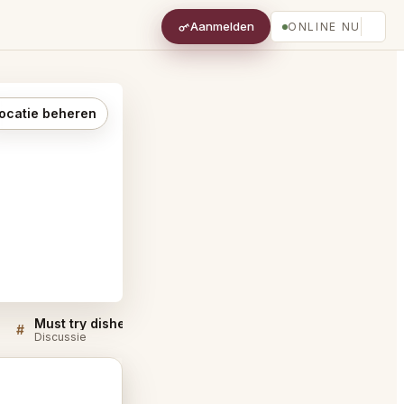
Aanmelden
ONLINE NU
ocatie beheren
Must try dishes at Geronimo Santa Fe
#
#
Discussie
Discussie