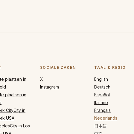
T
SOCIALE ZAKEN
TAAL & REGIO
e plaatsen in
X
English
eld
Instagram
Deutsch
e plaatsen in
Español
a
Italiano
k CityCity in
Français
rk USA
Nederlands
elesCity in Los
日本語
s USA
中文