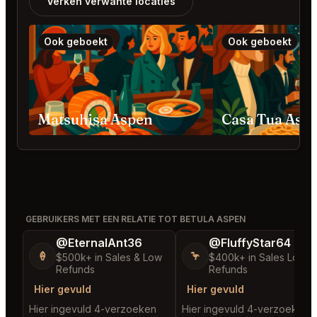
Verken verwante locaties
Ook geboekt
Ook geboekt
Matsuhisa Aspen
Casa Tua Asp
GEBRUIKERS MET EEN RELATIE TOT BETULA ASPEN
@EternalAnt36
@FluffyStar64
🍦
🦩
$500k+ in Sales & Low
$400k+ in Sales Low
Refunds
Refunds
Hier gevuld
Hier gevuld
Hier ingevuld 4-verzoeken
Hier ingevuld 4-verzoeken