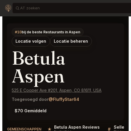
#10
bij de beste Restaurants in Aspen
Locatie volgen
Locatie beheren
Betula
Aspen
525 E Cooper Ave #201, Aspen, CO 81611, USA
Toegevoegd door
@FluffyStar64
$70 Gemiddeld
Betula Aspen Reviews
Sellers 
★
#
GEMEENSCHAPPEN