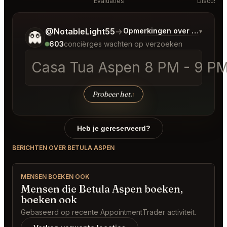
Evaluaties
Discussie
Vertel me wat je wilt.
@NotableLight55
→
Opmerkingen over Laatste 
▾
👻
603
conciërges wachten op verzoeken
Casa Tua Aspen 8 PM - 9 PM 
Probeer het.
↑
Heb je gereserveerd?
BERICHTEN OVER BETULA ASPEN
MENSEN BOEKEN OOK
Mensen die Betula Aspen boeken,
boeken ook
Gebaseerd op recente AppointmentTrader activiteit.