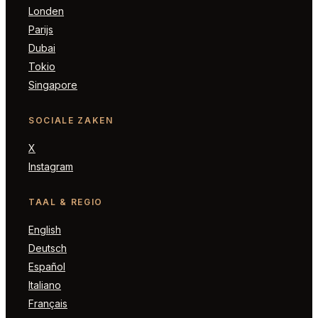
Londen
Parijs
Dubai
Tokio
Singapore
SOCIALE ZAKEN
X
Instagram
TAAL & REGIO
English
Deutsch
Español
Italiano
Français