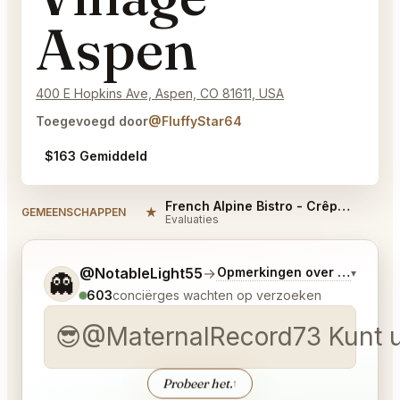
Aspen
400 E Hopkins Ave, Aspen, CO 81611, USA
Toegevoegd door
@FluffyStar64
$163 Gemiddeld
French Alpine Bistro - Crêperie du Village Aspen Reviews
★
#
GEMEENSCHAPPEN
Evaluaties
Vertel me wat je wilt.
@NotableLight55
→
Opmerkingen over Laatste 
▾
👻
603
conciërges wachten op verzoeken
😎@MaternalRecord73 Kunt u 
Probeer het.
↑