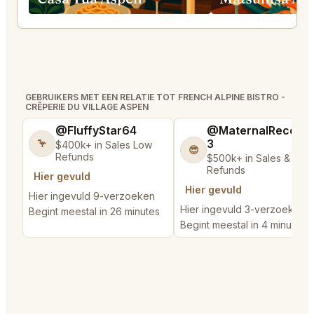
GEBRUIKERS MET EEN RELATIE TOT FRENCH ALPINE BISTRO -
CRÊPERIE DU VILLAGE ASPEN
@FluffyStar64
@MaternalRecord
3
🦩
$400k+ in Sales Low
😎
Refunds
$500k+ in Sales & Low
Refunds
Hier gevuld
Hier gevuld
Hier ingevuld 9-verzoeken
Hier ingevuld 3-verzoeken
Begint meestal in 26 minutes
Begint meestal in 4 minutes