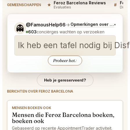
Feroz Barcelona Reviews
Fero
★
#
GEMEENSCHAPPEN
Evaluaties
Discu
Vertel me wat je wilt.
@FamousHelp66
→
Opmerkingen over Laatste 
▾
👻
603
conciërges wachten op verzoeken
Ik heb een tafel nodig bij Di
Probeer het.
↑
Heb je gereserveerd?
BERICHTEN OVER FEROZ BARCELONA
MENSEN BOEKEN OOK
Mensen die Feroz Barcelona boeken,
boeken ook
Gebaseerd op recente AppointmentTrader activiteit.