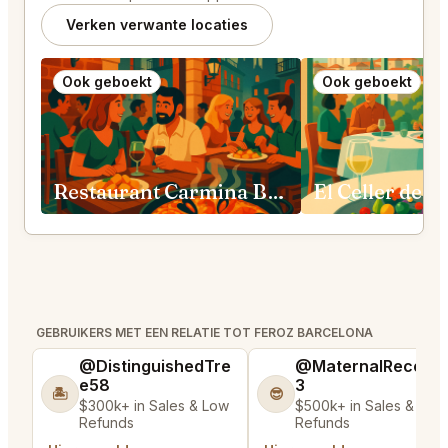
Verken verwante locaties
Ook geboekt
Ook geboekt
Restaurant Carmina Barcelona
GEBRUIKERS MET EEN RELATIE TOT FEROZ BARCELONA
@DistinguishedTre
@MaternalRecord
e58
3
🏝️
😎
$300k+ in Sales & Low
$500k+ in Sales & Low
Refunds
Refunds