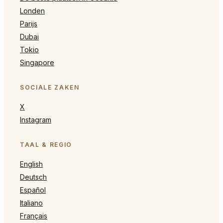
Londen
Parijs
Dubai
Tokio
Singapore
SOCIALE ZAKEN
X
Instagram
TAAL & REGIO
English
Deutsch
Español
Italiano
Français