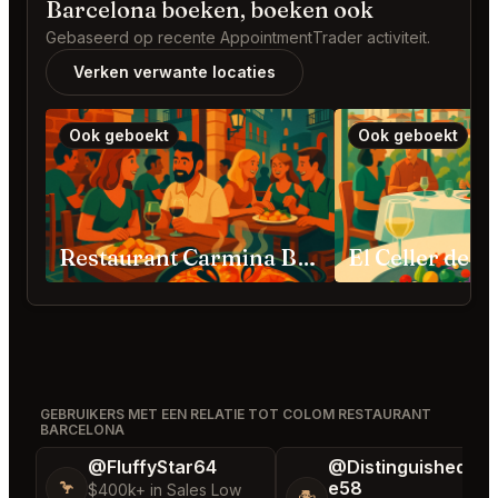
Barcelona boeken, boeken ook
Gebaseerd op recente AppointmentTrader activiteit.
Verken verwante locaties
Ook geboekt
Ook geboekt
Restaurant Carmina Barcelona
GEBRUIKERS MET EEN RELATIE TOT COLOM RESTAURANT
BARCELONA
@FluffyStar64
@DistinguishedTre
e58
🦩
$400k+ in Sales Low
🏝️