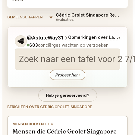
Cédric Grolet Singapore Reviews
★
#
GEMEENSCHAPPEN
Evaluaties
Vertel me wat je wilt.
@AstuteWay31
→
Opmerkingen over Laatste Bo
▾
🥩
603
conciërges wachten op verzoeken
Zoek naar een tafel voor 2 7
Probeer het.
↑
Heb je gereserveerd?
BERICHTEN OVER CÉDRIC GROLET SINGAPORE
MENSEN BOEKEN OOK
Mensen die Cédric Grolet Singapore