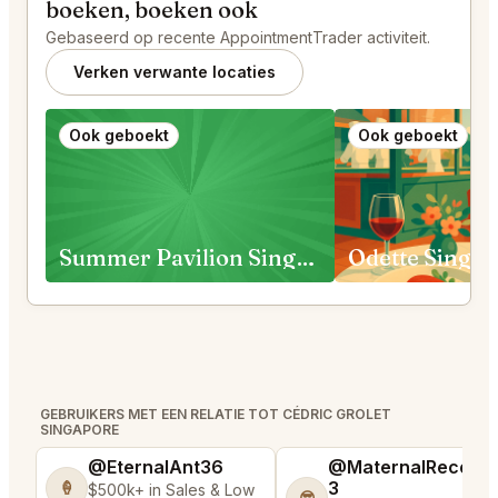
boeken, boeken ook
Gebaseerd op recente AppointmentTrader activiteit.
Verken verwante locaties
Ook geboekt
Ook geboekt
Summer Pavilion Singapore
Odette Singa
GEBRUIKERS MET EEN RELATIE TOT CÉDRIC GROLET
SINGAPORE
@EternalAnt36
@MaternalRecord
3
🍦
$500k+ in Sales & Low
😎