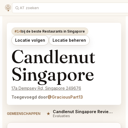
#14
bij de beste Restaurants in Singapore
Locatie volgen
Locatie beheren
Candlenut
Singapore
17a Dempsey Rd, Singapore 249676
Toegevoegd door
@GraciousPart13
Candlenut Singapore Reviews
★
#
GEMEENSCHAPPEN
Evaluaties