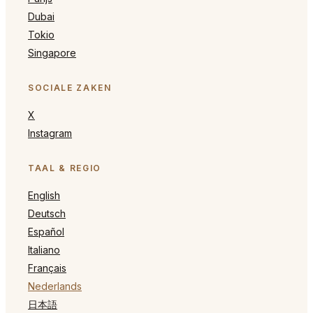
Dubai
Tokio
Singapore
SOCIALE ZAKEN
X
Instagram
TAAL & REGIO
English
Deutsch
Español
Italiano
Français
Nederlands
日本語