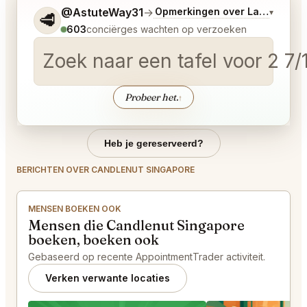
Vertel me wat je wilt.
@AstuteWay31
→
Opmerkingen over Laatste Bo
▾
🥩
603
conciërges wachten op verzoeken
Zoek naar een tafel voor 2 7
Probeer het.
↑
Heb je gereserveerd?
BERICHTEN OVER CANDLENUT SINGAPORE
MENSEN BOEKEN OOK
Mensen die Candlenut Singapore
boeken, boeken ook
Gebaseerd op recente AppointmentTrader activiteit.
Verken verwante locaties