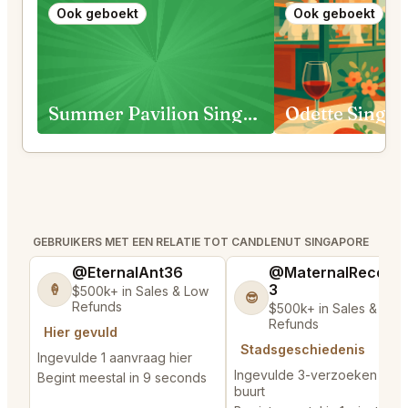
Ook geboekt
Ook geboekt
Summer Pavilion Singapore
Odette Singa
GEBRUIKERS MET EEN RELATIE TOT CANDLENUT SINGAPORE
@EternalAnt36
@MaternalRecord
3
🍦
$500k+ in Sales & Low
😎
Refunds
$500k+ in Sales & Low
Refunds
Hier gevuld
Stadsgeschiedenis
Ingevulde 1 aanvraag hier
Ingevulde 3-verzoeken in d
Begint meestal in 9 seconds
buurt