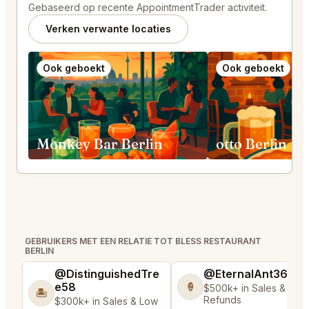
Gebaseerd op recente AppointmentTrader activiteit.
Verken verwante locaties
Ook geboekt
Ook geboekt
Monkey Bar Berlin
otto Berlin
GEBRUIKERS MET EEN RELATIE TOT BLESS RESTAURANT
BERLIN
@DistinguishedTre
@EternalAnt36
e58
🍦
$500k+ in Sales & Low
🏝️
Refunds
$300k+ in Sales & Low