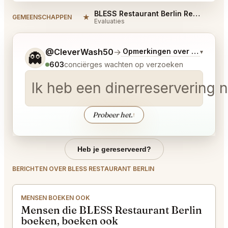
BLESS Restaurant Berlin Reviews
★
#
GEMEENSCHAPPEN
Evaluaties
Vertel me wat je wilt.
@CleverWash50
→
Opmerkingen over Laatste 
▾
👻
603
conciërges wachten op verzoeken
Ik heb een dinerreservering
Probeer het.
↑
Heb je gereserveerd?
BERICHTEN OVER BLESS RESTAURANT BERLIN
MENSEN BOEKEN OOK
Mensen die BLESS Restaurant Berlin
boeken, boeken ook