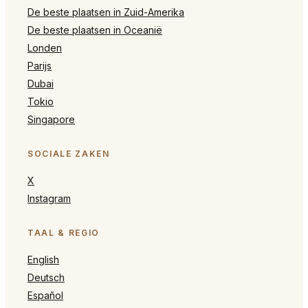
De beste plaatsen in Zuid-Amerika
De beste plaatsen in Oceanië
Londen
Parijs
Dubai
Tokio
Singapore
SOCIALE ZAKEN
X
Instagram
TAAL & REGIO
English
Deutsch
Español