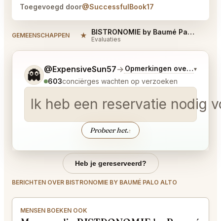
Toegevoegd door
@SuccessfulBook17
BISTRONOMIE by Baumé Palo Alto Reviews
★
#
GEMEENSCHAPPEN
Evaluaties
Vertel me wat je wilt.
@ExpensiveSun57
→
Opmerkingen over Laatste
▾
👻
603
conciërges wachten op verzoeken
Ik heb een reservatie nodig vo
Probeer het.
↑
Heb je gereserveerd?
BERICHTEN OVER BISTRONOMIE BY BAUMÉ PALO ALTO
MENSEN BOEKEN OOK