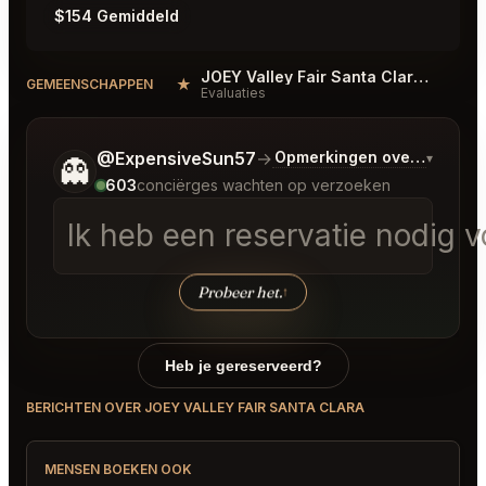
$154 Gemiddeld
JOEY Valley Fair Santa Clara Reviews
★
#
GEMEENSCHAPPEN
Evaluaties
Vertel me wat je wilt.
@ExpensiveSun57
→
Opmerkingen over Laatste
▾
👻
603
conciërges wachten op verzoeken
Ik heb een reservatie nodig vo
Probeer het.
↑
Heb je gereserveerd?
BERICHTEN OVER JOEY VALLEY FAIR SANTA CLARA
MENSEN BOEKEN OOK