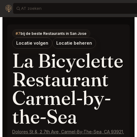
#7
bij de beste Restaurants in San Jose
Locatie volgen
Locatie beheren
La Bicyclette
Restaurant
Carmel-by-
the-Sea
Dolores St &, 2 7th Ave, Carmel-By-The-Sea, CA 93921,