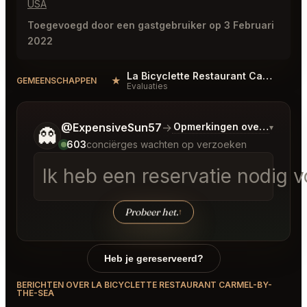
USA
Toegevoegd door een gastgebruiker op 3 Februari
2022
La Bicyclette Restaurant Carmel-by-the-Sea Reviews
★
#
GEMEENSCHAPPEN
Evaluaties
Vertel me wat je wilt.
@ExpensiveSun57
→
Opmerkingen over Laatste
▾
👻
603
conciërges wachten op verzoeken
Ik heb een reservatie nodig vo
Probeer het.
↑
Heb je gereserveerd?
BERICHTEN OVER LA BICYCLETTE RESTAURANT CARMEL-BY-
THE-SEA