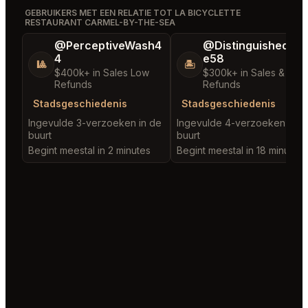
GEBRUIKERS MET EEN RELATIE TOT LA BICYCLETTE
RESTAURANT CARMEL-BY-THE-SEA
@PerceptiveWash4
@DistinguishedTre
4
e58
🎱
🏝️
$400k+ in Sales Low
$300k+ in Sales & Low
Refunds
Refunds
Stadsgeschiedenis
Stadsgeschiedenis
Ingevulde 3-verzoeken in de
Ingevulde 4-verzoeken in d
buurt
buurt
Begint meestal in 2 minutes
Begint meestal in 18 minutes