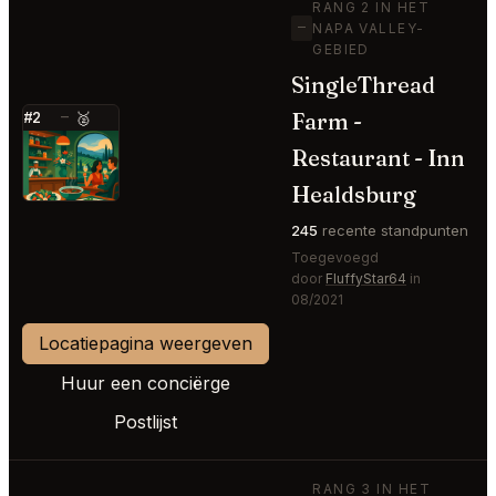
RANG 2 IN HET
—
NAPA VALLEY-
GEBIED
SingleThread
Farm -
#2
—
🥈
⭐
Restaurant - Inn
Healdsburg
245
recente standpunten
Toegevoegd
door
FluffyStar64
in
08/2021
Locatiepagina weergeven
Huur een conciërge
Postlijst
RANG 3 IN HET