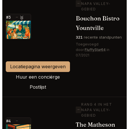
—
NAPA VALLEY-
GEBIED
Bouchon Bistro
#3
—
🥉
⭐
Yountville
321
recente standpunten
Toegevoegd
door
FluffyStar64
in
07/2021
Locatiepagina weergeven
Huur een conciërge
Postlijst
RANG 4 IN HET
—
NAPA VALLEY-
GEBIED
#4
—
The Matheson