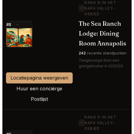
RANG 8 IN HET
—
NAPA VALLEY-
GEBIED
The Sea Ranch
#8
—
Lodge: Dining
⭐
Room Annapolis
242
recente standpunten
Toegevoegd door een
gastgebruiker in 02/2026
Locatiepagina weergeven
Huur een conciërge
Postlijst
RANG 9 IN HET
—
NAPA VALLEY-
GEBIED