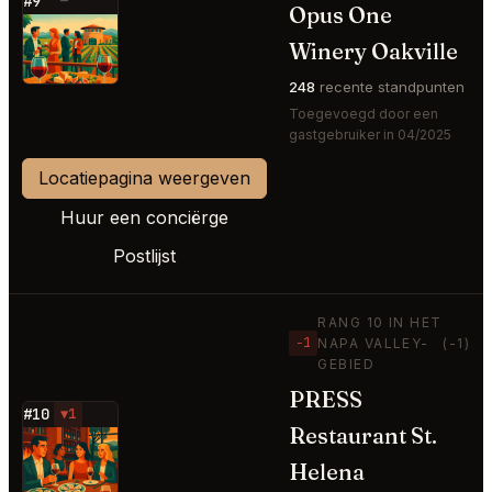
#9
—
Opus One
⭐
Winery Oakville
248
recente standpunten
Toegevoegd door een
gastgebruiker in 04/2025
Locatiepagina weergeven
Huur een conciërge
Postlijst
RANG 10 IN HET
−1
NAPA VALLEY-
(-1)
GEBIED
PRESS
#10
▼1
Restaurant St.
⭐
Helena