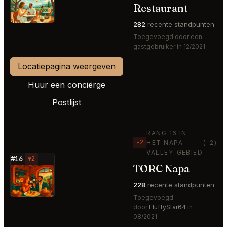
⭐
Restaurant
282
recente standpunten
Toegevoegd door een
gastgebruiker in 12/2021
Locatiepagina weergeven
Huur een conciërge
Postlijst
RANG 16 IN
−2
HET NAPA
(-2)
VALLEY-GEBIED
#16
▼2
TORC Napa
⭐
228
recente standpunten
Toegevoegd
door
FluffyStar64
in
08/2021