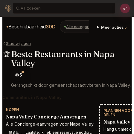
Beschikbaarheid
30D
Alle categorieën
Restaurants
⌄
Meer acties
Stad wijzigen
Beste Restaurants in Napa
🏆
Valley
5
Gerangschikt door gemeenschapsactiviteiten in Napa Valley.
Communities in Napa Valley
KOPEN
PLANNEN VOOR 
DELEN
Napa Valley Concierge Aanvragen
Napa Valley S
Alle Concierge-aanvragen voor Napa Valley
Hang uit met c
8 berichten deze week
Laatste:
Ik heb een reservatie nodig bij The French Laundry voor 2 personen op 10 september op welk moment dan ook