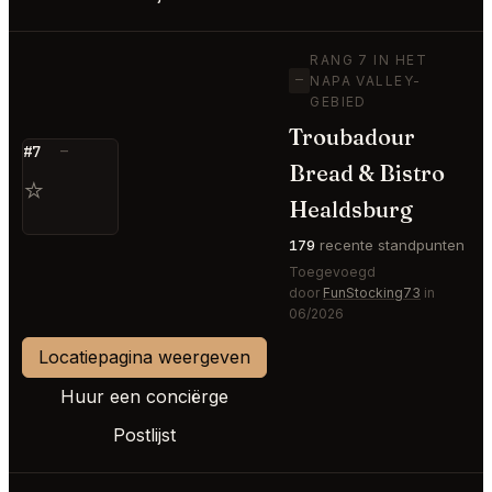
RANG 7 IN HET
—
NAPA VALLEY-
GEBIED
Troubadour
#7
—
Bread & Bistro
⭐
Healdsburg
179
recente standpunten
Toegevoegd
door
FunStocking73
in
06/2026
Locatiepagina weergeven
Huur een conciërge
Postlijst