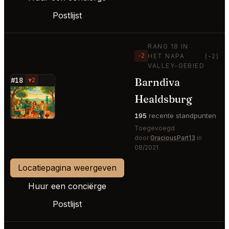
Postlijst
RANG 18 IN
−2
HET NAPA
(-2)
VALLEY-GEBIED
Barndiva
#18
▼2
⭐
Healdsburg
195
recente standpunten
Toegevoegd
door
GraciousPart13
in
08/2021
Locatiepagina weergeven
Huur een conciërge
Postlijst