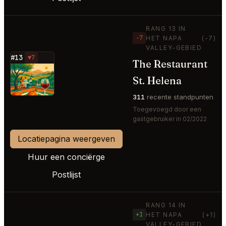
RANG 13 IN
−7
HET NAPA
(-7)
VALLEY-GEBIED
#13
▼7
The Restaurant
⭐
St. Helena
311
recente standpunten
Toegevoegd door een
gastgebruiker in 02/2022
Locatiepagina weergeven
Huur een conciërge
Postlijst
RANG 14 IN
+1
HET NAPA
(+1)
VALLEY-GEBIED