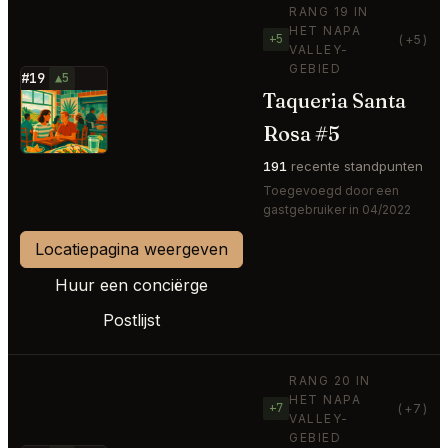
RANG 19 IN
HET NAPA
+5
(+5)
VALLEY-
GEBIED
#19
▲5
Taqueria Santa
⭐
Rosa #5
191
recente standpunten
Toegevoegd door een
gastgebruiker in 04/2022
Locatiepagina weergeven
Huur een conciërge
Postlijst
RANG 20 IN
HET NAPA
+7
(+7)
VALLEY-
GEBIED