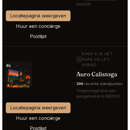
04/2025
Locatiepagina weergeven
Huur een conciërge
Postlijst
RANG 6 IN HET
—
NAPA VALLEY-
GEBIED
#6
—
Auro Calistoga
⭐
396
recente standpunten
Toegevoegd door een
gastgebruiker in 09/2023
Locatiepagina weergeven
Huur een conciërge
Postlijst