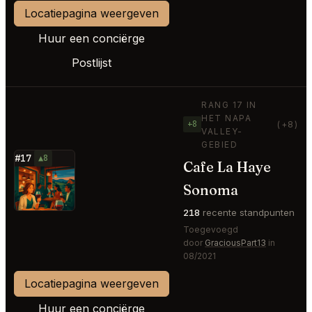
Locatiepagina weergeven
Huur een conciërge
Postlijst
RANG 17 IN
HET NAPA
+8
(+8)
VALLEY-
GEBIED
#17
▲8
Cafe La Haye
⭐
Sonoma
218
recente standpunten
Toegevoegd
door
GraciousPart13
in
08/2021
Locatiepagina weergeven
Huur een conciërge