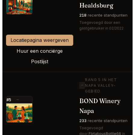
⭐
Healdsburg
218
recente standpunten
Toegevoegd door een
gastgebruiker in 02/2022
Locatiepagina weergeven
Huur een conciërge
Postlijst
RANG 5 IN HET
—
NAPA VALLEY-
GEBIED
BOND Winery
#5
—
⭐
Napa
233
recente standpunten
Toegevoegd
door
FlirtatiousBottle66
in