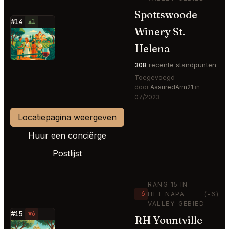
Spottswoode
#14
▲1
Winery St.
⭐
Helena
308
recente standpunten
Toegevoegd
door
AssuredArm21
in
07/2023
Locatiepagina weergeven
Huur een conciërge
Postlijst
RANG 15 IN
−6
HET NAPA
(-6)
VALLEY-GEBIED
#15
▼6
RH Yountville