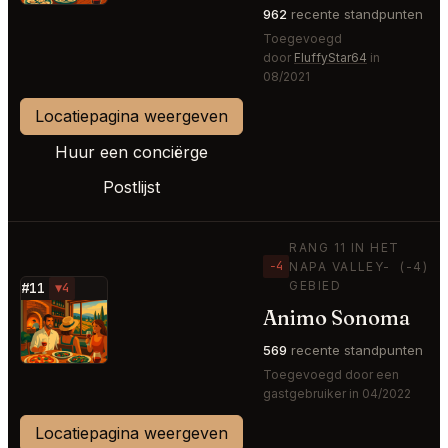
962
recente standpunten
Toegevoegd
door
FluffyStar64
in
08/2021
Locatiepagina weergeven
Huur een conciërge
Postlijst
RANG 11 IN HET
−4
NAPA VALLEY-
(-4)
GEBIED
#11
▼4
Animo Sonoma
⭐
569
recente standpunten
Toegevoegd door een
gastgebruiker in 04/2022
Locatiepagina weergeven