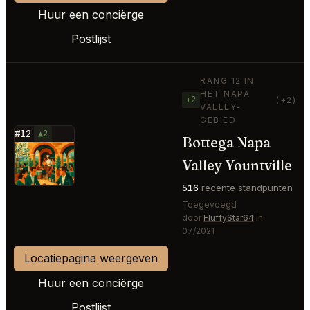
Huur een conciërge
Postlijst
RANG 12 IN
HET NAPA
+2
(+2)
VALLEY-
GEBIED
#12
▲2
Bottega Napa
⭐
Valley Yountville
516
recente standpunten
Toegevoegd
door
FluffyStar64
in
07/2021
Locatiepagina weergeven
Huur een conciërge
Postlijst