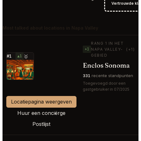
Vertrouwde kla
Most talked about locations in Napa Valley
RANG 1 IN HET
+1
NAPA VALLEY-
(+1)
GEBIED
#1
▲1
🥇
Enclos Sonoma
⭐
331
recente standpunten
Toegevoegd door een
gastgebruiker in 07/2025
Locatiepagina weergeven
Huur een conciërge
Postlijst