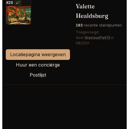
#20
▲7
Valette
⭐
Healdsburg
183
recente standpunten
Toegevoegd
door
GraciousPart13
in
08/2021
Locatiepagina weergeven
Huur een conciërge
Postlijst