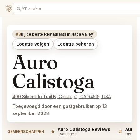
#8
bij de beste Restaurants in Napa Valley
Locatie volgen
Locatie beheren
Auro
Calistoga
400 Silverado Trail N, Calistoga, CA 94515, USA
Toegevoegd door een gastgebruiker op 13
september 2023
Auro Calistoga Reviews
Auro C
★
#
GEMEENSCHAPPEN
Evaluaties
Discuss