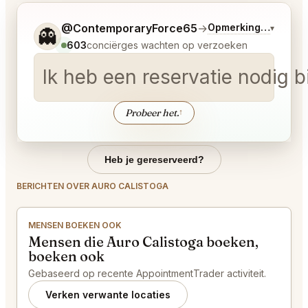
Vertel me wat je wilt.
@ContemporaryForce65
→
Opmerkingen over L
▾
👻
603
conciërges wachten op verzoeken
Ik heb een reservatie nodig 
Probeer het.
↑
Heb je gereserveerd?
BERICHTEN OVER AURO CALISTOGA
MENSEN BOEKEN OOK
Mensen die Auro Calistoga boeken,
boeken ook
Gebaseerd op recente AppointmentTrader activiteit.
Verken verwante locaties