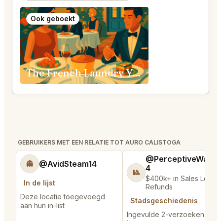
Ook geboekt
The French Laundry Yountville
GEBRUIKERS MET EEN RELATIE TOT AURO CALISTOGA
@PerceptiveWash
@AvidSteam14
👻
4
🎱
$400k+ in Sales Low
In de lijst
Refunds
Deze locatie toegevoegd
Stadsgeschiedenis
aan hun in-list
Ingevulde 2-verzoeken in d