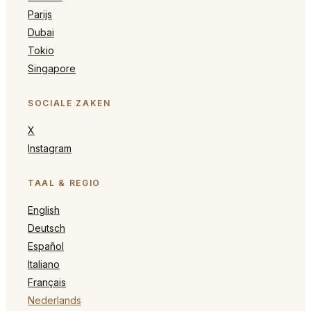
Parijs
Dubai
Tokio
Singapore
SOCIALE ZAKEN
X
Instagram
TAAL & REGIO
English
Deutsch
Español
Italiano
Français
Nederlands