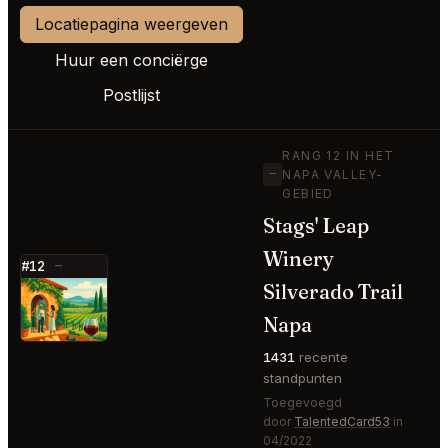
Locatiepagina weergeven
Huur een conciërge
Postlijst
RANG 12 IN HET
—
NAPA VALLEY-
GEBIED
Stags' Leap
Winery
#12
—
Silverado Trail
⭐
Napa
1431
recente
standpunten
Toegevoegd
door
TalentedCard53
in
04/2022