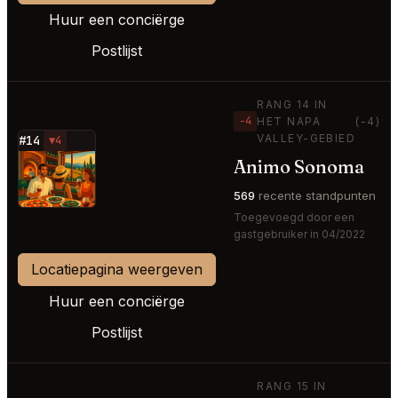
Huur een conciërge
Postlijst
RANG 14 IN
−4
HET NAPA
(-4)
VALLEY-GEBIED
#14
▼4
Animo Sonoma
⭐
569
recente standpunten
Toegevoegd door een
gastgebruiker in 04/2022
Locatiepagina weergeven
Huur een conciërge
Postlijst
RANG 15 IN