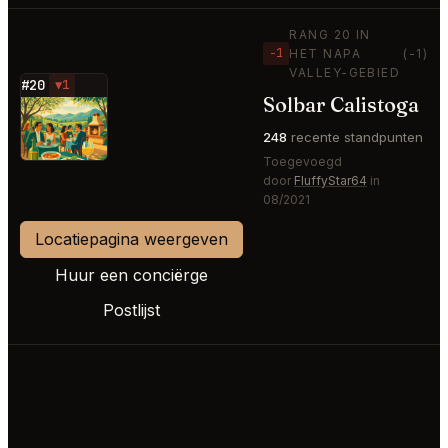
RANG 20 IN
−1
HET NAPA
(-1)
VALLEY-GEBIED
#20
▼1
Solbar Calistoga
⭐
248
recente standpunten
Toegevoegd
door
FluffyStar64
in
08/2021
Locatiepagina weergeven
Huur een conciërge
Postlijst