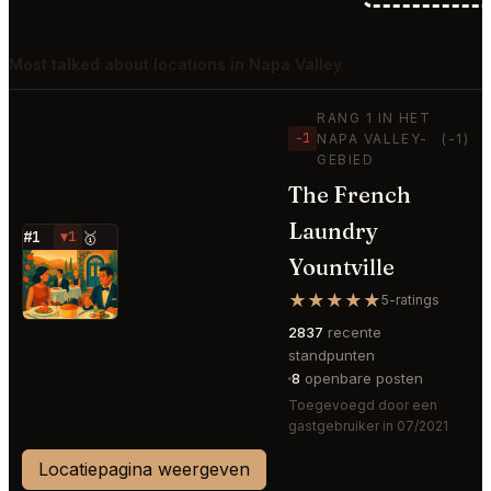
Most talked about locations in Napa Valley
RANG 1 IN HET
−1
NAPA VALLEY-
(-1)
GEBIED
The French
Laundry
#1
▼1
🥇
Yountville
⭐
★★★★★
5-ratings
2837
recente
standpunten
8
openbare posten
Toegevoegd door een
gastgebruiker in 07/2021
Locatiepagina weergeven