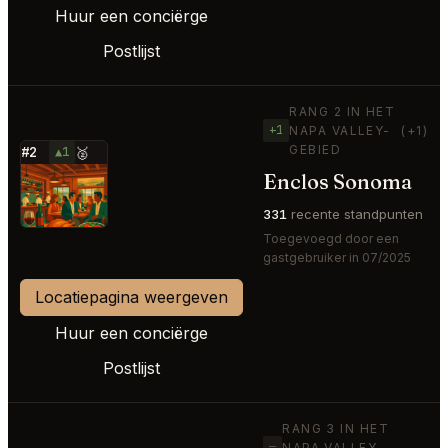
Huur een conciërge
Postlijst
RANG 2 IN HET
+1
NAPA VALLEY-
(+1)
GEBIED
#2
▲1
🥈
Enclos Sonoma
⭐
331
recente standpunten
Toegevoegd door een
gastgebruiker in 07/2025
Locatiepagina weergeven
Huur een conciërge
Postlijst
RANG 3 IN HET
—
NAPA VALLEY-