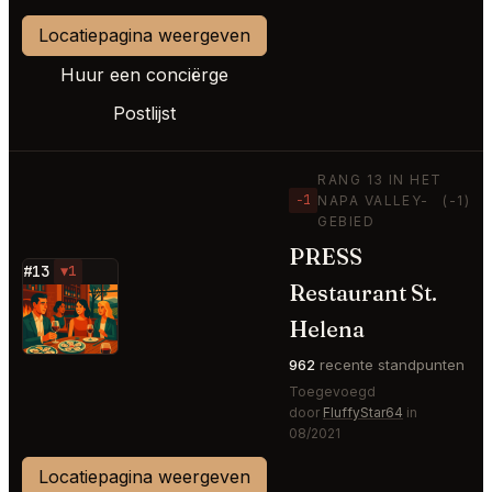
Locatiepagina weergeven
Huur een conciërge
Postlijst
RANG 13 IN HET
−1
NAPA VALLEY-
(-1)
GEBIED
PRESS
#13
▼1
Restaurant St.
⭐
Helena
962
recente standpunten
Toegevoegd
door
FluffyStar64
in
08/2021
Locatiepagina weergeven