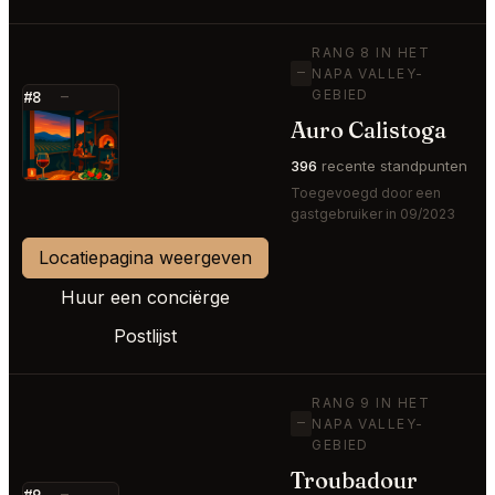
RANG 8 IN HET
—
NAPA VALLEY-
GEBIED
#8
—
Auro Calistoga
⭐
396
recente standpunten
Toegevoegd door een
gastgebruiker in 09/2023
Locatiepagina weergeven
Huur een conciërge
Postlijst
RANG 9 IN HET
—
NAPA VALLEY-
GEBIED
Troubadour
#9
—