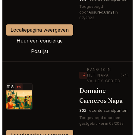
Toegevoegd
door
AssuredArm21
in
07/2023
Locatiepagina weergeven
Huur een conciërge
Postlijst
RANG 18 IN
−4
HET NAPA
(-4)
VALLEY-GEBIED
#18
▼4
Domaine
⭐
Carneros Napa
302
recente standpunten
Toegevoegd door een
gastgebruiker in 02/2022