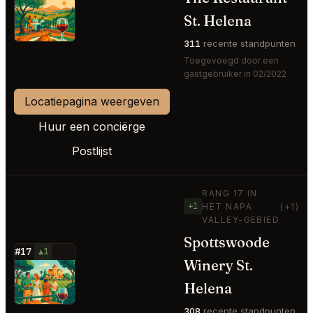
⭐
St. Helena
311
recente standpunten
Toegevoegd door een
gastgebruiker in 02/2022
Locatiepagina weergeven
Huur een conciërge
Postlijst
RANG 17 IN
+1
HET NAPA
(+1)
VALLEY-GEBIED
Spottswoode
#17
▲1
Winery St.
⭐
Helena
308
recente standpunten