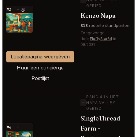
GEBIED
#3
—
🥉
Kenzo Napa
⭐
313
recente standpunten
Toegevoegd
door
FluffyStar64
in
08/2021
Locatiepagina weergeven
Huur een conciërge
Postlijst
RANG 4 IN HET
—
NAPA VALLEY-
GEBIED
SingleThread
Farm -
#4
—