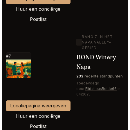
Huur een conciërge
Postlijst
RANG 7 IN HET
—
NAPA VALLEY-
GEBIED
BOND Winery
#7
—
⭐
Napa
233
recente standpunten
Toegevoegd
door
FlirtatiousBottle66
in
04/2025
Locatiepagina weergeven
Huur een conciërge
Postlijst