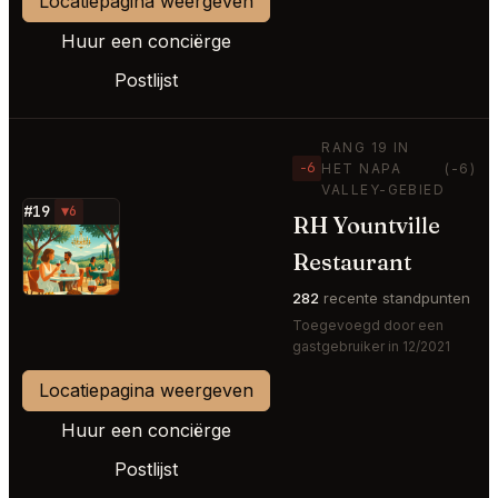
Locatiepagina weergeven
Huur een conciërge
Postlijst
RANG 19 IN
−6
HET NAPA
(-6)
VALLEY-GEBIED
#19
▼6
RH Yountville
⭐
Restaurant
282
recente standpunten
Toegevoegd door een
gastgebruiker in 12/2021
Locatiepagina weergeven
Huur een conciërge
Postlijst