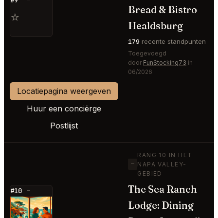
Bread & Bistro
⭐
Healdsburg
179
recente standpunten
Toegevoegd
door
FunStocking73
in
06/2026
Locatiepagina weergeven
Huur een conciërge
Postlijst
RANG 10 IN HET
—
NAPA VALLEY-
GEBIED
The Sea Ranch
#10
—
Lodge: Dining
⭐