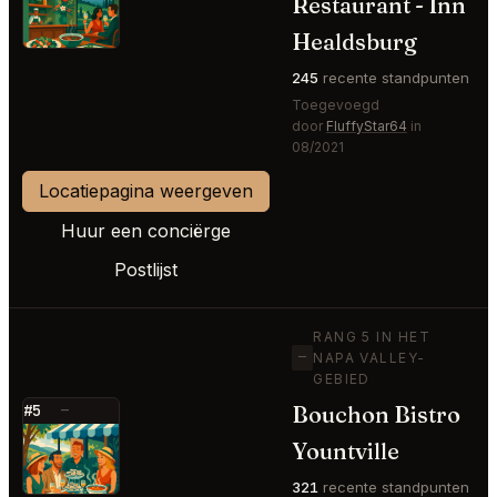
⭐
Restaurant - Inn
Healdsburg
245
recente standpunten
Toegevoegd
door
FluffyStar64
in
08/2021
Locatiepagina weergeven
Huur een conciërge
Postlijst
RANG 5 IN HET
—
NAPA VALLEY-
GEBIED
Bouchon Bistro
#5
—
⭐
Yountville
321
recente standpunten