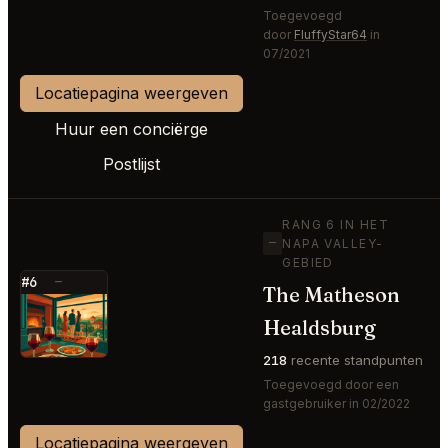
Toegevoegd
door
FluffyStar64
in
07/2021
Locatiepagina weergeven
Huur een conciërge
Postlijst
RANG 6 IN HET
—
NAPA VALLEY-
GEBIED
#6
—
The Matheson
⭐
Healdsburg
218
recente standpunten
Toegevoegd door een
gastgebruiker in 02/2022
Locatiepagina weergeven