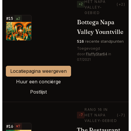
HET NAPA
+2
(+2)
VALLEY-
GEBIED
#15
▲2
Bottega Napa
⭐
Valley Yountville
516
recente standpunten
Toegevoegd
door
FluffyStar64
in
07/2021
Locatiepagina weergeven
Huur een conciërge
Postlijst
RANG 16 IN
−7
HET NAPA
(-7)
VALLEY-GEBIED
#16
▼7
The Restaurant