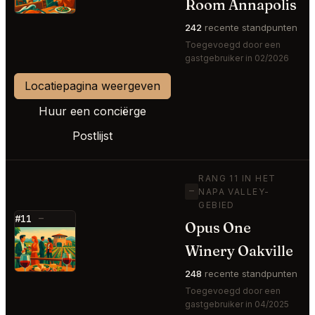
Room Annapolis
242
recente standpunten
Toegevoegd door een
gastgebruiker in 02/2026
Locatiepagina weergeven
Huur een conciërge
Postlijst
RANG 11 IN HET
—
NAPA VALLEY-
GEBIED
#11
—
Opus One
⭐
Winery Oakville
248
recente standpunten
Toegevoegd door een
gastgebruiker in 04/2025