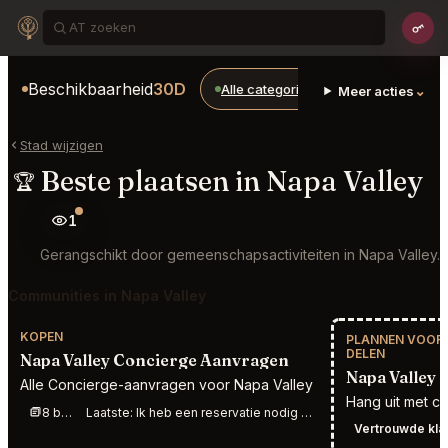
Beschikbaarheid
30D
Alle categorieën
Restaurants
⌄
Meer acties
Stad wijzigen
Beste plaatsen in Napa Valley
🏆
1
Gerangschikt door gemeenschapsactiviteiten in Napa Valley.
Communities in Napa Valley
KOPEN
PLANNEN VOOR 
DELEN
Napa Valley Concierge Aanvragen
Napa Valley S
Alle Concierge-aanvragen voor Napa Valley
Hang uit met c
8 berichten deze week
Laatste:
Ik heb een reservatie nodig bij The French Laundry voor 2 personen op 10 september op welk moment dan ook
Vertrouwde kla