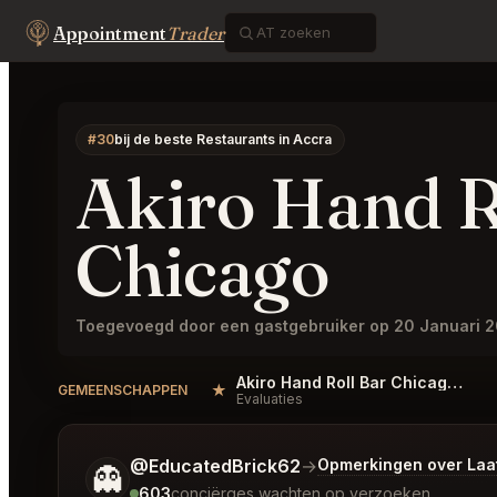
Appointment
Trader
#30
bij de beste Restaurants in Accra
Akiro Hand R
Chicago
Toegevoegd door een gastgebruiker op 20 Januari 
Akiro Hand Roll Bar Chicago Reviews
★
GEMEENSCHAPPEN
Evaluaties
Vertel me wat je wilt.
@EducatedBrick62
→
Opmerkingen over Laa
👻
603
conciërges wachten op verzoeken