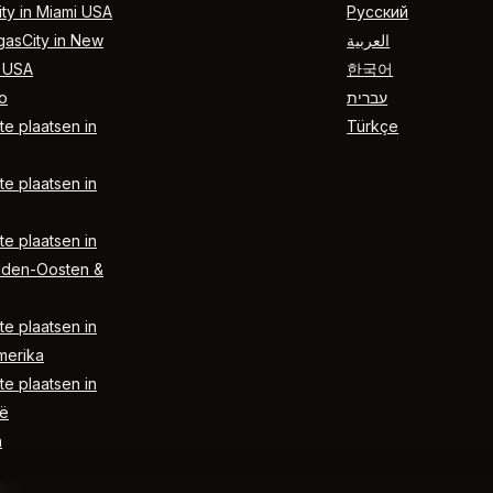
ty in Miami USA
Русский
gasCity in New
العربية
 USA
한국어
o
עברית
e plaatsen in
Türkçe
e plaatsen in
e plaatsen in
dden-Oosten &
e plaatsen in
merika
e plaatsen in
ë
n