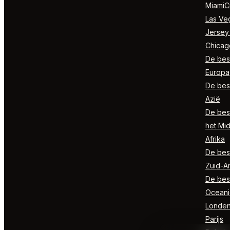
MiamiCi
Las Ve
Jersey
Chicag
De best
Europa
De best
Azië
De best
het Mi
Afrika
De best
Zuid-A
De best
Oceani
Londe
Parijs