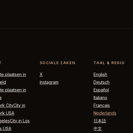
T
SOCIALE ZAKEN
TAAL & REGIO
e plaatsen in
X
English
eld
Instagram
Deutsch
e plaatsen in
Español
a
Italiano
k CityCity in
Français
rk USA
Nederlands
elesCity in Los
日本語
s USA
中文