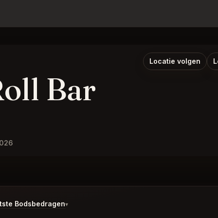
Locatie volgen
L
oll Bar
2026
tste Bodsbedragen
▾