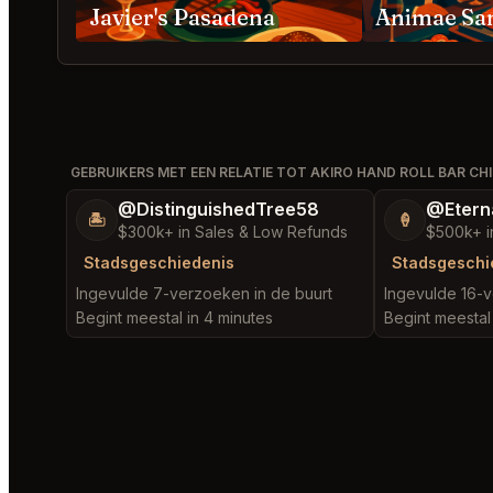
Javier's Pasadena
Animae Sa
GEBRUIKERS MET EEN RELATIE TOT AKIRO HAND ROLL BAR CH
@DistinguishedTree58
@Etern
🏝️
🍦
$300k+ in Sales & Low Refunds
$500k+ i
Stadsgeschiedenis
Stadsgeschi
Ingevulde 7-verzoeken in de buurt
Ingevulde 16-v
Begint meestal in 4 minutes
Begint meestal 