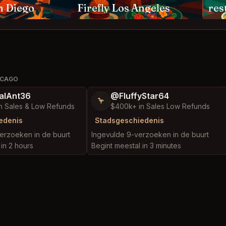
n Diego
Firefly Los Angeles
res
ICAGO
alAnt36
@FluffyStar64
🦩
n Sales & Low Refunds
$400k+ in Sales Low Refunds
edenis
Stadsgeschiedenis
erzoeken in de buurt
Ingevulde 9-verzoeken in de buurt
in 2 hours
Begint meestal in 3 minutes