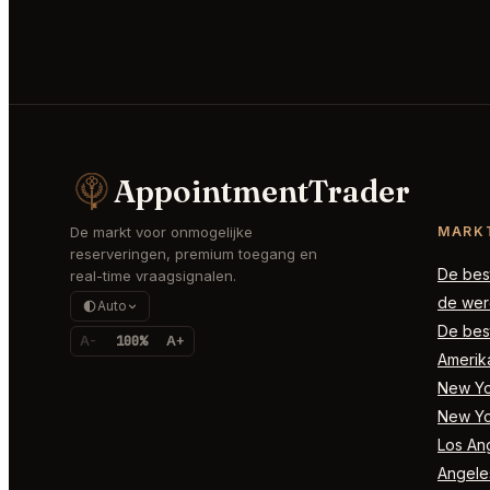
AppointmentTrader
De markt voor onmogelijke
MARK
reserveringen, premium toegang en
De best
real-time vraagsignalen.
de wer
Auto
De best
A-
100%
A+
Amerik
New Yor
New Yo
Los Ang
Angele