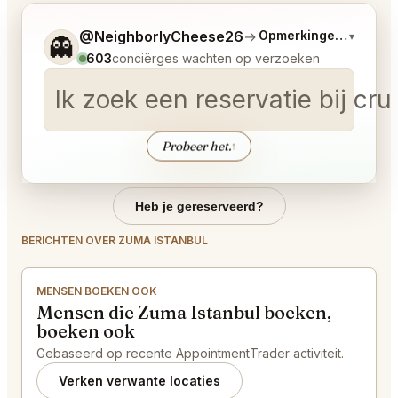
Vertel me wat je wilt.
@NeighborlyCheese26
→
Opmerkingen over La
▾
👻
603
conciërges wachten op verzoeken
Ik zoek een reservatie bij c
Probeer het.
↑
Heb je gereserveerd?
BERICHTEN OVER ZUMA ISTANBUL
MENSEN BOEKEN OOK
Mensen die Zuma Istanbul boeken,
boeken ook
Gebaseerd op recente AppointmentTrader activiteit.
Verken verwante locaties