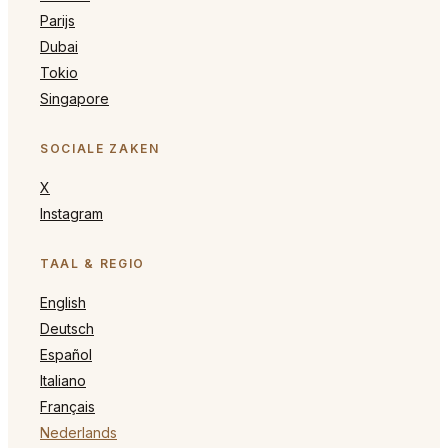
Parijs
Dubai
Tokio
Singapore
SOCIALE ZAKEN
X
Instagram
TAAL & REGIO
English
Deutsch
Español
Italiano
Français
Nederlands