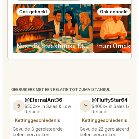
Ook geboekt
Ook geboekt
Nusr-Et Steakhouse Etiler
inari Omakas
GEBRUIKERS MET EEN RELATIE TOT ZUMA ISTANBUL
@EternalAnt36
@FluffyStar64
🍦
🦩
$500k+ in Sales & Low
$400k+ in Sales Low
Refunds
Refunds
Kettinggeschiedenis
Kettinggeschiedenis
Gevulde 8 gerelateerde
Gevulde 22 gerelateerde
ketensverzoeken
ketensverzoeken