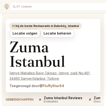
#2
bij de beste Restaurants in Bakırköy, Istanbul
Locatie volgen
Locatie beheren
Zuma
Istanbul
İstinye Mahallesi Bayır Çıkmazı, İstinye, park No:461,
34460 Sarıyer/İstanbul, Türkiye
Toegevoegd door
@FluffyStar64
Zuma Istanbul Reviews
Zuma Is
★
#
GEMEENSCHAPPEN
Evaluaties
Discussi