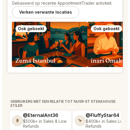
Gebaseerd op recente AppointmentTrader activiteit.
Verken verwante locaties
Ook geboekt
Ook geboekt
Zuma Istanbul
inari Omakas
GEBRUIKERS MET EEN RELATIE TOT NUSR-ET STEAKHOUSE
ETILER
@EternalAnt36
@FluffyStar64
🍦
🦩
$500k+ in Sales & Low
$400k+ in Sales Low
Refunds
Refunds