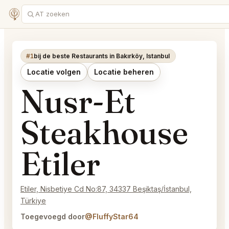
#1
bij de beste Restaurants in Bakırköy, Istanbul
Locatie volgen
Locatie beheren
Nusr-Et
Steakhouse
Etiler
Etiler, Nisbetiye Cd No:87, 34337 Beşiktaş/İstanbul,
Türkiye
Toegevoegd door
@FluffyStar64