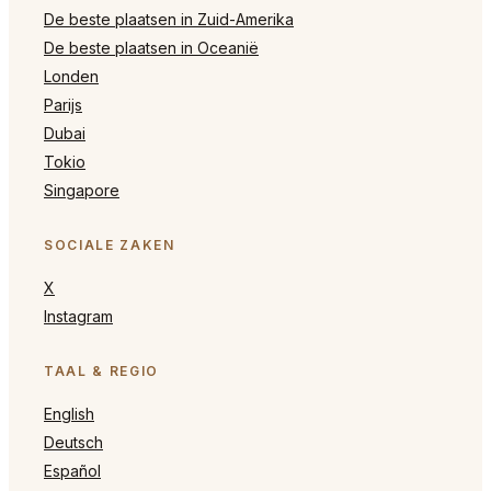
De beste plaatsen in Zuid-Amerika
De beste plaatsen in Oceanië
Londen
Parijs
Dubai
Tokio
Singapore
SOCIALE ZAKEN
X
Instagram
TAAL & REGIO
English
Deutsch
Español