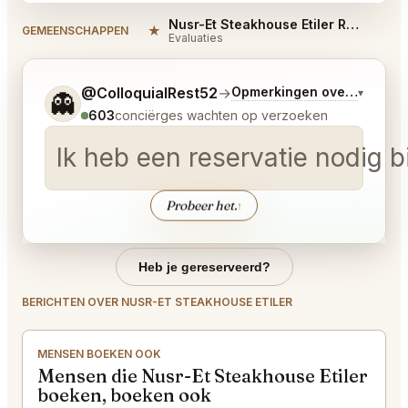
Nusr-Et Steakhouse Etiler Reviews
★
#
GEMEENSCHAPPEN
Evaluaties
Vertel me wat je wilt.
@ColloquialRest52
→
Opmerkingen over Laatste
▾
👻
603
conciërges wachten op verzoeken
Ik heb een reservatie nodig b
Probeer het.
↑
Heb je gereserveerd?
BERICHTEN OVER NUSR-ET STEAKHOUSE ETILER
MENSEN BOEKEN OOK
Mensen die Nusr-Et Steakhouse Etiler
boeken, boeken ook