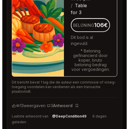
Table
for 3
106€
BELONING
Dit bod is al
ingevuld.
* Beloning
gefinancierd door
koper, bruto
beloning bedrag
voor vergoedingen.
Dit bericht bevat 1 tag die de auteur een commissie of vroeg-
toegang voordelen kan verdienen als een transactie
plaatsvindt.
13
weergaven
3
Antwoord
Bladwijzer
Laatste antwoord van
@DeepCondition49
6 dagen
geleden