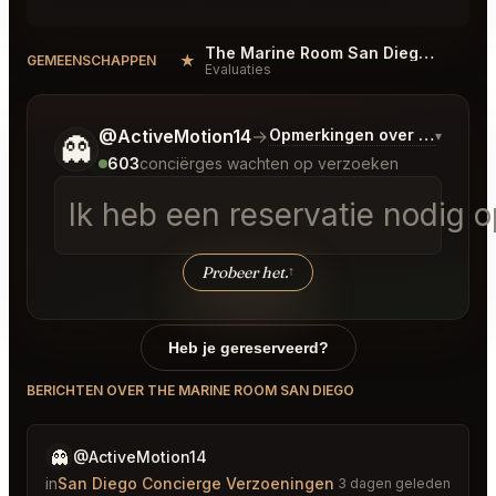
The Marine Room San Diego Reviews
★
#
GEMEENSCHAPPEN
Evaluaties
Vertel me wat je wilt.
@ActiveMotion14
→
Opmerkingen over Laatste 
▾
👻
603
conciërges wachten op verzoeken
Ik heb een reservatie nodig 
Probeer het.
↑
Heb je gereserveerd?
BERICHTEN OVER THE MARINE ROOM SAN DIEGO
👻
@ActiveMotion14
in
San Diego Concierge Verzoeningen
3 dagen geleden