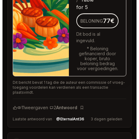
for 5
77€
BELONING
Dit bod is al
ingevuld.
* Beloning
gefinancierd door
koper, bruto
beloning bedrag
voor vergoedingen.
Dit bericht bevat 1 tag die de auteur een commissie of vroeg-
toegang voordelen kan verdienen als een transactie
plaatsvindt.
11
weergaven
2
Antwoord
Bladwijzer
Laatste antwoord van
@EternalAnt36
3 dagen geleden