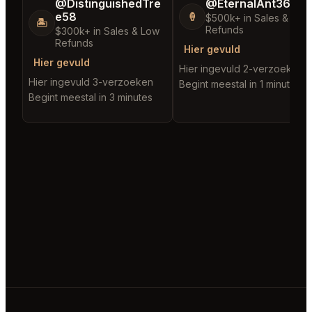
@DistinguishedTre
@EternalAnt36
e58
🍦
$500k+ in Sales & Low
🏝️
Refunds
$300k+ in Sales & Low
Refunds
Hier gevuld
Hier gevuld
Hier ingevuld 2-verzoeken
Hier ingevuld 3-verzoeken
Begint meestal in 1 minute
Begint meestal in 3 minutes