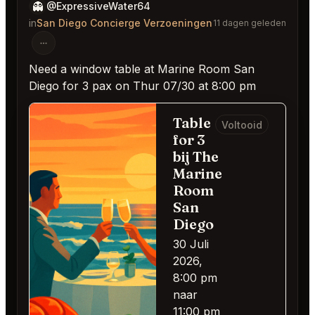
👻
@ExpressiveWater64
in
San Diego Concierge Verzoeningen
11 dagen geleden
Need a window table at Marine Room San
Diego for 3 pax on Thur 07/30 at 8:00 pm
Table
Voltooid
for 3
bij The
Marine
Room
San
Diego
30 Juli
2026,
8:00 pm
naar
11:00 pm