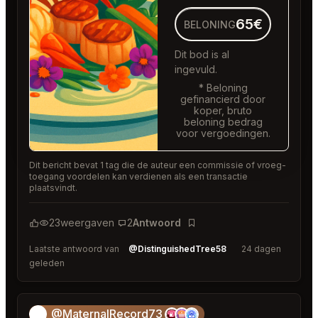
65€
BELONING
Dit bod is al
ingevuld.
* Beloning
gefinancierd door
koper, bruto
beloning bedrag
voor vergoedingen.
Dit bericht bevat 1 tag die de auteur een commissie of vroeg-
toegang voordelen kan verdienen als een transactie
plaatsvindt.
23
weergaven
2
Antwoord
Bladwijzer
Laatste antwoord van
@DistinguishedTree58
24 dagen
geleden
@MaternalRecord73
😎