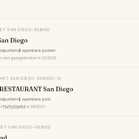
HET SAN DIEGO-GEBIED
 San Diego
ndpunten
2
openbare posten
een gastgebruiker in 02/2022
 HET SAN DIEGO-GEBIED
(-9)
RESTAURANT San Diego
ndpunten
1
openbare post
or
FluffyStar64
in 08/2021
HET SAN DIEGO-GEBIED
bad