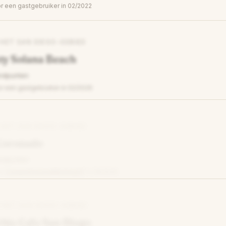
een gastgebruiker in 02/2022
 HET SAN DIEGO-GEBIED
ty Solana Beach
ndpunten
 een gastgebruiker in 02/2026
 HET SAN DIEGO-GEBIED
Coronado
ndpunten
or
ComprehensiveMonkey67
in 06/2025
 HET SAN DIEGO-GEBIED
bie Cafe San Diego