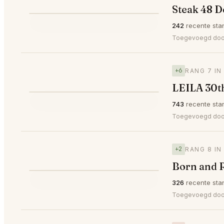
Steak 48 D
⭐
242
recente sta
▲1
#6
Toegevoegd do
+6
RANG 7 IN
LEILA 30th
⭐
743
recente sta
▲6
#7
Toegevoegd door
+2
RANG 8 IN
Born and R
⭐
326
recente sta
▲2
#8
Toegevoegd do