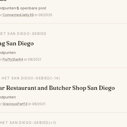
ndpunten
1
openbare post
or
ConnectedJelly39
in 06/2025
HET SAN DIEGO-GEBIED
ng San Diego
ndpunten
or
FluffyStar64
in 08/2021
N HET SAN DIEGO-GEBIED
(-14)
r Restaurant and Butcher Shop San Diego
ndpunten
or
GraciousPart13
in 08/2021
 HET SAN DIEGO-GEBIED
(+1)