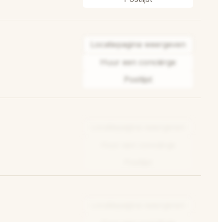
Locatiepagina weergeven
Huur een conciërge
Postlijst
Locatiepagina weergeven
Huur een conciërge
Postlijst
Locatiepagina weergeven
Huur een conciërge