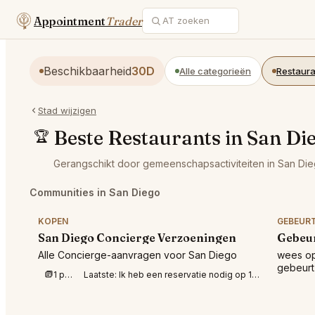
Appointment
Trader
Beschikbaarheid
30D
Alle categorieën
Restaura
Stad wijzigen
Beste Restaurants in San Di
🏆
Gerangschikt door gemeenschapsactiviteiten in San Die
Communities in San Diego
KOPEN
GEBEURT
San Diego Concierge Verzoeningen
Gebeur
Alle Concierge-aanvragen voor San Diego
wees op
gebeurt
1 post deze week
Laatste:
Ik heb een reservatie nodig op 13 augustus, 19:30-20:45 uur in het Marine Room San Diego voor