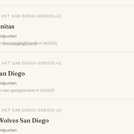
N HET SAN DIEGO-GEBIED
(+2)
nitas
ndpunten
or
EncouragingDoor45
in 06/2025
N HET SAN DIEGO-GEBIED
(+2)
an Diego
ndpunten
een gastgebruiker in 02/2022
N HET SAN DIEGO-GEBIED
(+2)
Wolves San Diego
ndpunten