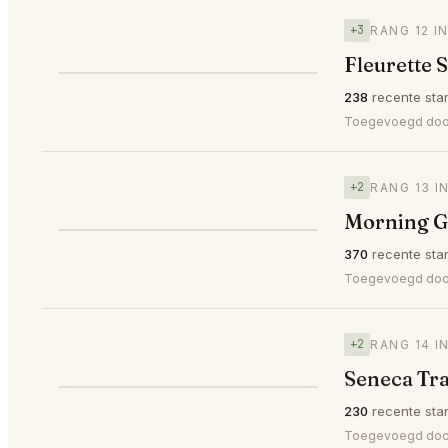
+3
RANG 12 I
Fleurette 
⭐
238
recente sta
▲3
#12
Toegevoegd do
+2
RANG 13 I
Morning G
⭐
370
recente sta
▲2
#13
Toegevoegd do
+2
RANG 14 I
Seneca Tra
⭐
230
recente sta
▲2
#14
Toegevoegd door 