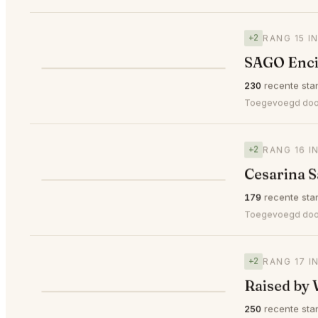
+2
RANG 15 I
SAGO Enci
⭐
230
recente sta
▲2
#15
Toegevoegd do
+2
RANG 16 I
Cesarina S
⭐
179
recente sta
▲2
#16
Toegevoegd door 
+2
RANG 17 I
Raised by 
250
recente sta
▲2
#17