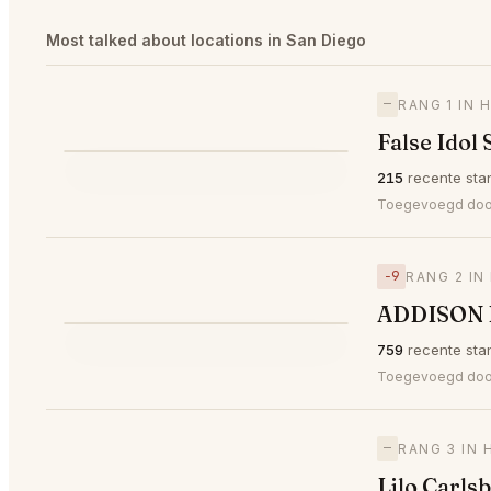
Most talked about locations in San Diego
—
RANG 1 IN 
False Idol
⭐
215
recente sta
—
#1
🥇
Toegevoegd door 
−9
RANG 2 IN
ADDISON 
⭐
759
recente sta
▼9
#2
🥈
Toegevoegd do
—
RANG 3 IN 
Lilo Carls