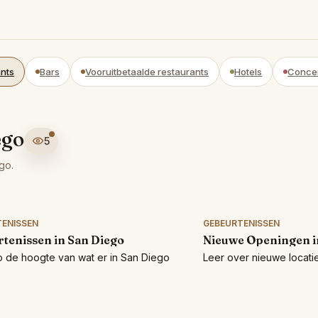
nts
Bars
Vooruitbetaalde restaurants
Hotels
Conce
ego
5
go.
ENISSEN
GEBEURTENISSEN
tenissen in San Diego
Nieuwe Openingen i
 de hoogte van wat er in San Diego
Leer over nieuwe locatie