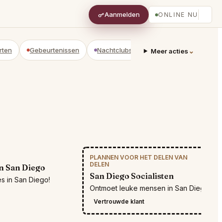
Aanmelden
ONLINE NU
rten
Gebeurtenissen
Nachtclubs
Adviseurs
Privéwi
⌄
Meer acties
PLANNEN VOOR HET DELEN VAN
BE
DELEN
n San Diego
San Diego Socialisten
s in San Diego!
Ontmoet leuke mensen in San Diego
Vertrouwde klant