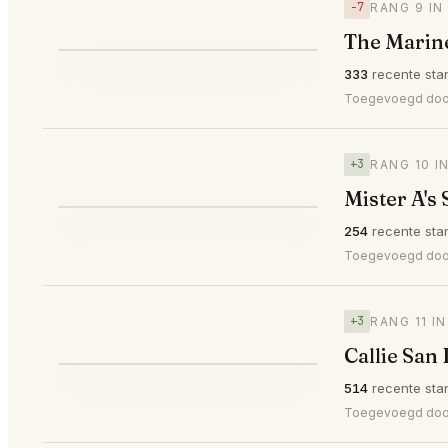
−7
RANG 9 IN
The Marin
⭐
333
recente sta
▼7
#9
Toegevoegd do
+3
RANG 10 I
Mister A's
⭐
254
recente sta
▲3
#10
Toegevoegd do
+3
RANG 11 I
Callie San
⭐
514
recente sta
▲3
#11
Toegevoegd do