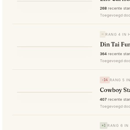
⭐
268
recente sta
—
#3
🥉
Toegevoegd do
—
RANG 4 IN 
Din Tai Fu
⭐
364
recente sta
—
#4
Toegevoegd do
−14
RANG 5 I
Cowboy Sta
⭐
407
recente sta
▼14
#5
Toegevoegd do
+1
RANG 6 IN