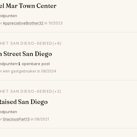
el Mar Town Center
ndpunten
or
AppreciativeBrother32
in 10/2023
 HET SAN DIEGO-GEBIED
(+6)
 Street San Diego
ndpunten
1
openbare post
 een gastgebruiker in 08/2024
 HET SAN DIEGO-GEBIED
(+2)
aised San Diego
ndpunten
or
GraciousPart13
in 08/2021