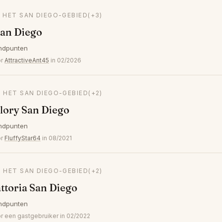
N HET SAN DIEGO-GEBIED
(+3)
San Diego
ndpunten
or
AttractiveAnt45
in 02/2026
N HET SAN DIEGO-GEBIED
(+2)
lory San Diego
ndpunten
or
FluffyStar64
in 08/2021
N HET SAN DIEGO-GEBIED
(+2)
ttoria San Diego
ndpunten
een gastgebruiker in 02/2022