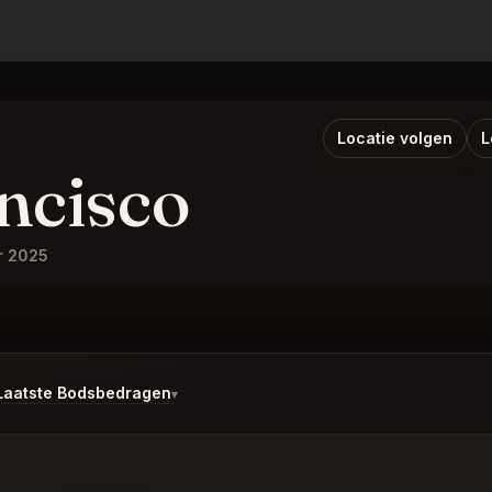
Locatie volgen
L
ncisco
r 2025
te Bodsbedragen
▾