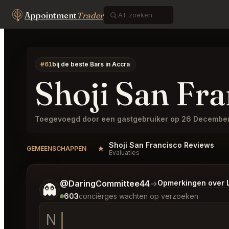
Appointment
Trader
#61
bij de beste Bars in Accra
Shoji San Fra
Toegevoegd door een gastgebruiker op 26 Decembe
Shoji San Francisco Reviews
★
GEMEENSCHAPPEN
Evaluaties
Vertel me wat je wilt.
@GrinningCart17
→
Opmerkingen over Laats
🦋
603
conciërges wachten op verzoeken