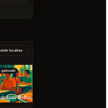
ante locaties
 geboekt
Ook geboekt
taurant Dallas
Kanyakumari NYC Ne