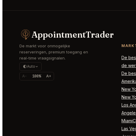
AppointmentTrader
De markt voor onmogelijke
MARK
reserveringen, premium toegang en
De best
real-time vraagsignalen.
de wer
Auto
De best
A-
100%
A+
Amerik
New Yor
New Yo
Los Ang
Angele
MiamiCi
Las Ve