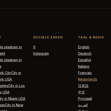
T
SOCIALE ZAKEN
TAAL & REGIO
e plaatsen in
X
English
eld
Instagram
Deutsch
e plaatsen in
Español
a
Italiano
k CityCity in
Français
rk USA
Nederlands
elesCity in Los
日本語
s USA
中文
ty in Miami USA
Русский
gasCity in New
العربية