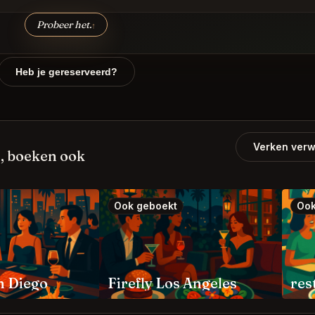
Probeer het.
↑
Heb je gereserveerd?
Verken verw
, boeken ook
Ook geboekt
Ook
n Diego
Firefly Los Angeles
res