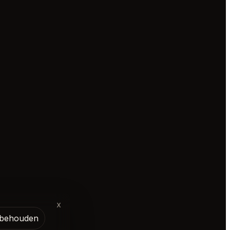
x
l behouden