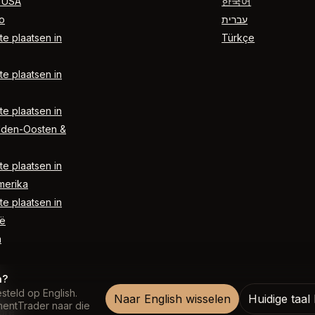
 USA
한국어
o
עברית
e plaatsen in
Türkçe
e plaatsen in
e plaatsen in
dden-Oosten &
e plaatsen in
merika
e plaatsen in
ë
n
n?
steld op English.
Naar English wisselen
Huidige taa
entTrader naar die
ore