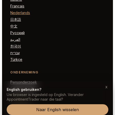
Français
Nederlands
日本語
中文
Русский
العربية
한국어
עברית
Türkçe
ONDERNEMING
Personderzoek
x
Partner worden
English gebruiken?
Uw browser is ingesteld op English. Verander
AppointmentTrader naar die taal?
JURIDISCH
Naar English wisselen
Voorwaarden