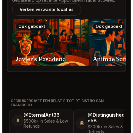
Gebaseerd op recente AppointmentTrader activiteit.
Verken verwante locaties
Ook geboekt
Ook geboekt
Javier's Pasadena
Animae San D
GEBRUIKERS MET EEN RELATIE TOT RT BISTRO SAN
FRANCISCO
@EternalAnt36
@DistinguishedTre
e58
🍦
$500k+ in Sales & Low
🏝️
Refunds
$300k+ in Sales & Low
Refunds