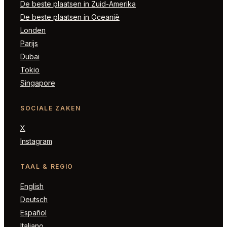
De beste plaatsen in Zuid-Amerika
De beste plaatsen in Oceanië
Londen
Parijs
Dubai
Tokio
Singapore
SOCIALE ZAKEN
X
Instagram
TAAL & REGIO
English
Deutsch
Español
Italiano