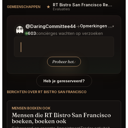
RT Bistro San Francisco Reviews
★
GEMEENSCHAPPEN
Evaluaties
Vertel me wat je wilt.
@DaringCommittee44
→
Opmerkingen over Laat
▾
👻
603
conciërges wachten op verzoeken
Probeer het.
↑
Heb je gereserveerd?
BERICHTEN OVER RT BISTRO SAN FRANCISCO
MENSEN BOEKEN OOK
Mensen die RT Bistro San Francisco
boeken, boeken ook