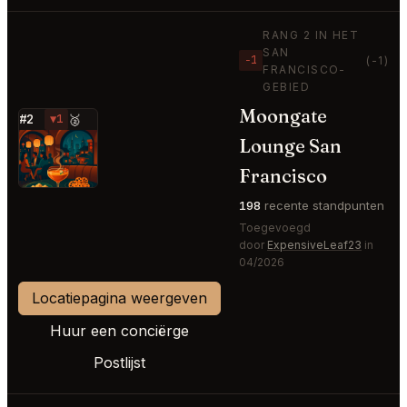
RANG 2 IN HET
SAN
−1
(-1)
FRANCISCO-
GEBIED
Moongate
#2
▼1
🥈
Lounge San
⭐
Francisco
198
recente standpunten
Toegevoegd
door
ExpensiveLeaf23
in
04/2026
Locatiepagina weergeven
Huur een conciërge
Postlijst