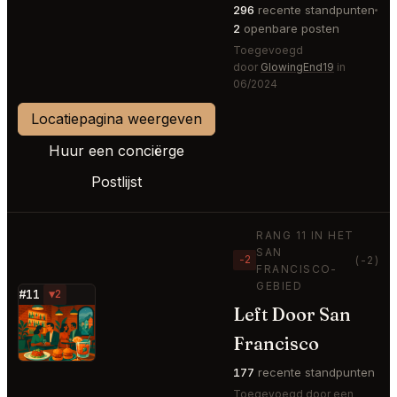
296
recente standpunten
2
openbare posten
Toegevoegd
door
GlowingEnd19
in
06/2024
Locatiepagina weergeven
Huur een conciërge
Postlijst
RANG 11 IN HET
SAN
−2
(-2)
FRANCISCO-
GEBIED
#11
▼2
Left Door San
⭐
Francisco
177
recente standpunten
Toegevoegd door een