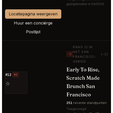
gastgebruiker in 04/2024
Locatiepagina weergeven
Huur een conciërge
Postlijst
RANG 12 IN
HET SAN
−2
(-2)
FRANCISCO-
GEBIED
Early To Rise,
#12
▼2
Scratch Made
⭐
Brunch San
Francisco
251
recente standpunten
Toegevoegd