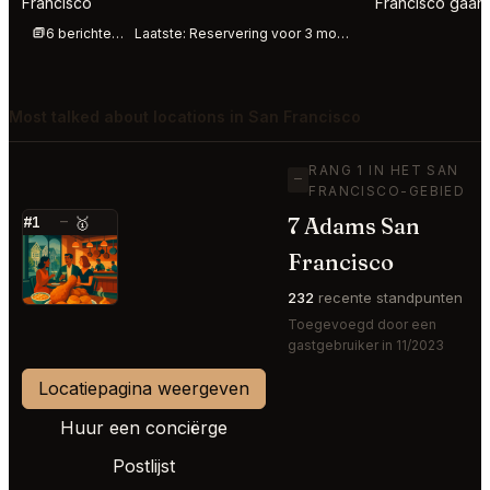
Francisco
Francisco gaand
6 berichten deze week
Laatste:
Reservering voor 3 morgen bij Jilli op elke tijdstip
Most talked about locations in San Francisco
RANG 1 IN HET SAN
—
FRANCISCO-GEBIED
7 Adams San
#1
—
🥇
⭐
Francisco
232
recente standpunten
Toegevoegd door een
gastgebruiker in 11/2023
Locatiepagina weergeven
Huur een conciërge
Postlijst