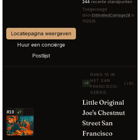
244
recente standpunten
Toegevoegd
door
EnthralledCarriage28
in
11/2025
Locatiepagina weergeven
Huur een conciërge
Postlijst
RANG 10 IN
HET SAN
+9
(+9)
FRANCISCO-
GEBIED
Little Original
Joe's Chestnut
#10
▲9
⭐
Street San
Francisco