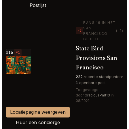
Postlijst
RANG 16 IN HET
SAN
−1
(-1)
FRANCISCO-
GEBIED
State Bird
#16
▼1
Provisions San
⭐
Francisco
222
recente standpunten
1
openbare post
Toegevoegd
door
GraciousPart13
in
08/2021
Locatiepagina weergeven
Huur een conciërge