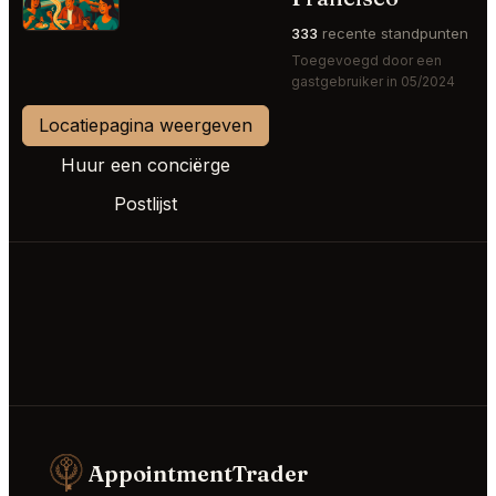
333
recente standpunten
Toegevoegd door een
gastgebruiker in 05/2024
Locatiepagina weergeven
Huur een conciërge
Postlijst
AppointmentTrader