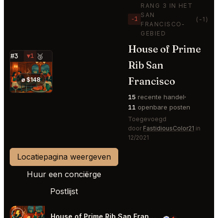
RANG 3 IN HET
SAN
−1
(-1)
FRANCISCO-
GEBIED
House of Prime
#3
▼1
🥉
Rib San
⭐
Francisco
⌀ $148
15
recente handel
11
openbare posten
Toegevoegd
door
FastidiousColor21
in
12/2021
Locatiepagina weergeven
Huur een conciërge
Postlijst
House of Prime Rib San Francisco