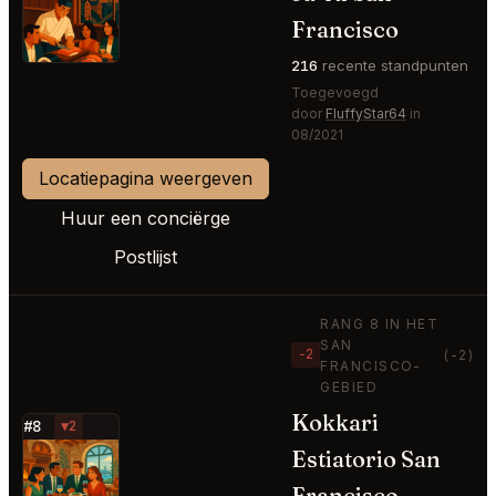
⭐
Francisco
216
recente standpunten
Toegevoegd
door
FluffyStar64
in
08/2021
Locatiepagina weergeven
Huur een conciërge
Postlijst
RANG 8 IN HET
SAN
−2
(-2)
FRANCISCO-
GEBIED
Kokkari
#8
▼2
Estiatorio San
⭐
Francisco