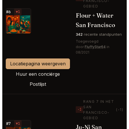
FRANCISCO-
GEBIED
#6
▼1
Flour + Water
⭐
San Francisco
342
recente standpunten
Toegevoegd
door
FluffyStar64
in
08/2021
Locatiepagina weergeven
Huur een conciërge
Postlijst
RANG 7 IN HET
SAN
−1
(-1)
FRANCISCO-
GEBIED
#7
▼1
Ju-Ni San