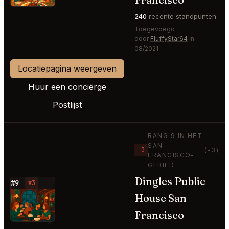
240
recente standpunten
Toegevoegd
door
FluffyStar64
in
08/2021
Locatiepagina weergeven
Huur een conciërge
Postlijst
RANG 9 IN HET
SAN
−3
(-3)
FRANCISCO-
GEBIED
Dingles Public
#9
▼3
House San
⭐
Francisco