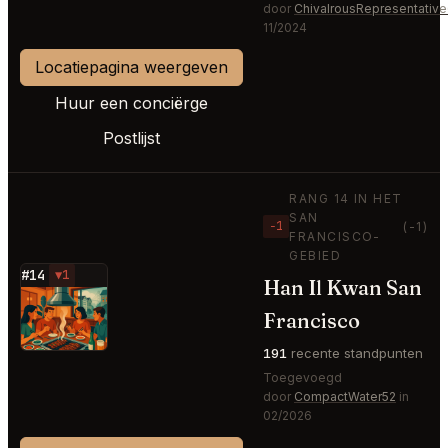
door
ChivalrousRepresentativ
11/2024
Locatiepagina weergeven
Huur een conciërge
Postlijst
RANG 14 IN HET
SAN
−1
(-1)
FRANCISCO-
GEBIED
#14
▼1
Han Il Kwan San
⭐
Francisco
191
recente standpunten
Toegevoegd
door
CompactWater52
in
02/2026