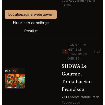
door
AppealingSky47
in
04/2026
Locatiepagina weergeven
Huur een conciërge
Postlijst
RANG 13 IN
HET SAN
−2
(-2)
FRANCISCO-
GEBIED
SHOWA Le
#13
▼2
Gourmet
⭐
Tonkatsu San
Francisco
251
recente standpunten
Toegevoegd