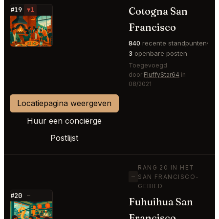
Cotogna San
#19
▼1
⭐
Francisco
840
recente standpunten
3
openbare posten
Toegevoegd
door
FluffyStar64
in
08/2021
Locatiepagina weergeven
Huur een conciërge
Postlijst
RANG 20 IN HET
—
SAN FRANCISCO-
GEBIED
#20
—
Fuhuihua San
⭐
Francisco