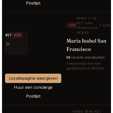
Postlijst
RANG 17 IN
HET SAN
−228
(-228)
FRANCISCO-
GEBIED
#17
▼228
Maria Isabel San
⭐
Francisco
69
recente standpunten
Toegevoegd door een
gastgebruiker in 05/2026
Locatiepagina weergeven
Huur een conciërge
Postlijst
RANG 18 IN HET