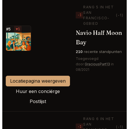
RANG 5 IN HET
SAN
−1
(-1)
FRANCISCO-
GEBIED
#5
▼1
Navio Half Moon
⭐
Bay
210
recente standpunten
Toegevoegd
door
GraciousPart13
in
08/2021
Locatiepagina weergeven
Huur een conciërge
Postlijst
RANG 6 IN HET
SAN
−1
(-1)