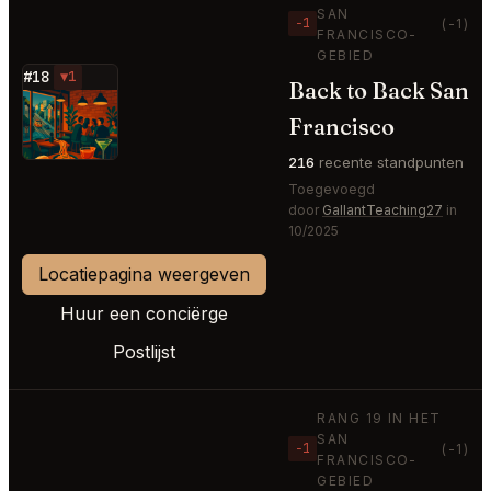
SAN
−1
(-1)
FRANCISCO-
GEBIED
#18
▼1
Back to Back San
⭐
Francisco
216
recente standpunten
Toegevoegd
door
GallantTeaching27
in
10/2025
Locatiepagina weergeven
Huur een conciërge
Postlijst
RANG 19 IN HET
SAN
−1
(-1)
FRANCISCO-
GEBIED