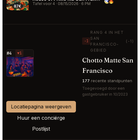
Tafel voor 4
·
08/15/2026
·
6 PM
87€
RANG 4 IN HET
SAN
−1
(-1)
FRANCISCO-
GEBIED
#4
▼1
Chotto Matte San
⭐
Francisco
177
recente standpunten
Toegevoegd door een
gastgebruiker in 10/2023
Locatiepagina weergeven
Huur een conciërge
Postlijst