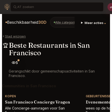
Beschikbaarheid
30D
Alle categorieën
Restaurants
⌄
Meer acties
Stad wijzigen
Beste Restaurants in San
🏆
Francisco
5
Gerangschikt door gemeenschapsactiviteiten in San
Francisco.
Communities in San Francisco
KOPEN
GEBEURTENISSE
San Francisco Concierge Vragen
Evenementen 
Alle Concierge-aanvragen voor San
wees op de hoo