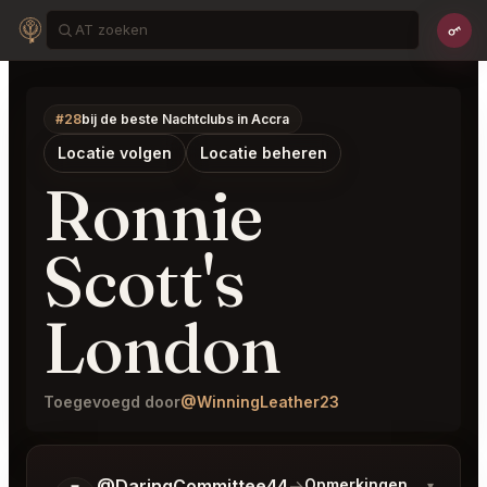
#28
bij de beste Nachtclubs in Accra
Locatie volgen
Locatie beheren
Ronnie
Scott's
London
Toegevoegd door
@WinningLeather23
Vertel me wat je wilt.
@DaringCommittee44
→
Opmerkingen over Laat
▾