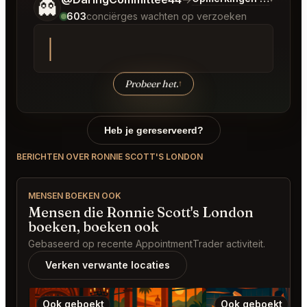
👻
603
conciërges wachten op verzoeken
Probeer het.
↑
Heb je gereserveerd?
BERICHTEN OVER RONNIE SCOTT'S LONDON
MENSEN BOEKEN OOK
Mensen die Ronnie Scott's London
boeken, boeken ook
Gebaseerd op recente AppointmentTrader activiteit.
Verken verwante locaties
Ook geboekt
Ook geboekt