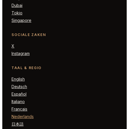
Dubai
Tokio
Singapore
SOCIALE ZAKEN
X
Instagram
TAAL & REGIO
English
Deutsch
Español
Italiano
Français
Nederlands
日本語