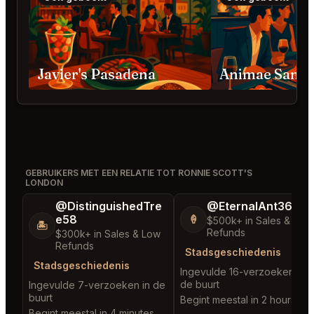
Javier's Pasadena
Animae San D
GEBRUIKERS MET EEN RELATIE TOT RONNIE SCOTT'S
LONDON
@DistinguishedTre
@EternalAnt36
e58
🍦
$500k+ in Sales & Low
🏝️
Refunds
$300k+ in Sales & Low
Refunds
Stadsgeschiedenis
Stadsgeschiedenis
Ingevulde 16-verzoeken in
de buurt
Ingevulde 7-verzoeken in de
buurt
Begint meestal in 2 hours
Begint meestal in 4 minutes