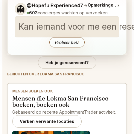
Vertel me wat je wilt.
@HopefulExperience47
→
Opmerkingen over La
▾
👻
603
conciërges wachten op verzoeken
Kan iemand voor me een reser
Probeer het.
↑
Heb je gereserveerd?
BERICHTEN OVER LOKMA SAN FRANCISCO
MENSEN BOEKEN OOK
Mensen die Lokma San Francisco
boeken, boeken ook
Gebaseerd op recente AppointmentTrader activiteit.
Verken verwante locaties