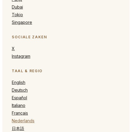
Dubai
Tokio
Singapore
SOCIALE ZAKEN
X
Instagram
TAAL & REGIO
English
Deutsch
Español
Italiano
Français
Nederlands
日本語