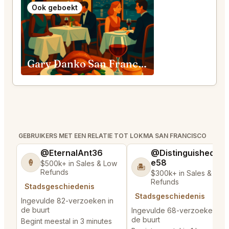
Ook geboekt
Gary Danko San Francisco
GEBRUIKERS MET EEN RELATIE TOT LOKMA SAN FRANCISCO
@EternalAnt36
@DistinguishedTre
e58
🍦
$500k+ in Sales & Low
🏝️
Refunds
$300k+ in Sales & Low
Refunds
Stadsgeschiedenis
Stadsgeschiedenis
Ingevulde 82-verzoeken in
de buurt
Ingevulde 68-verzoeken in
de buurt
Begint meestal in 3 minutes