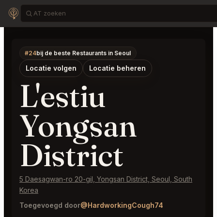
#24
bij de beste Restaurants in Seoul
Locatie volgen
Locatie beheren
L'estiu
Yongsan
District
5 Daesagwan-ro 20-gil, Yongsan District, Seoul, South
Korea
Toegevoegd door
@HardworkingCough74