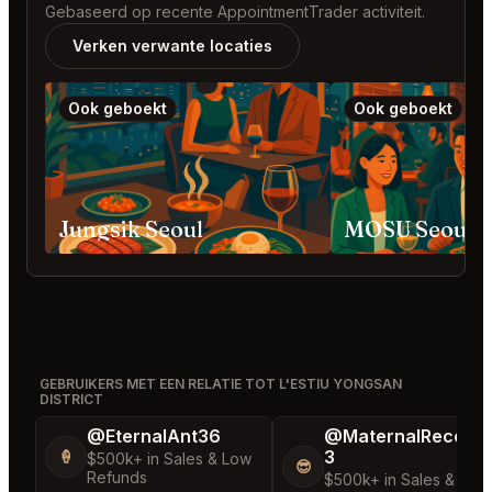
Gebaseerd op recente AppointmentTrader activiteit.
Verken verwante locaties
Ook geboekt
Ook geboekt
Jungsik Seoul
GEBRUIKERS MET EEN RELATIE TOT L'ESTIU YONGSAN
DISTRICT
@EternalAnt36
@MaternalRecord
3
🍦
$500k+ in Sales & Low
😎
Refunds
$500k+ in Sales & Low