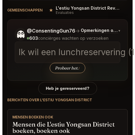
L'estiu Yongsan District Reviews
★
GEMEENSCHAPPEN
Evaluaties
Vertel me wat je wilt.
@ConsentingGun76
→
Opmerkingen over Laats
▾
👻
603
conciërges wachten op verzoeken
Ik wil een lunchreservering 
Probeer het.
↑
Heb je gereserveerd?
BERICHTEN OVER L'ESTIU YONGSAN DISTRICT
MENSEN BOEKEN OOK
Mensen die L'estiu Yongsan District
boeken, boeken ook