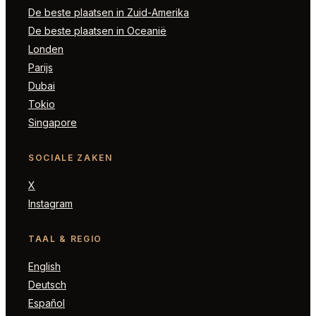
De beste plaatsen in Zuid-Amerika
De beste plaatsen in Oceanië
Londen
Parijs
Dubai
Tokio
Singapore
SOCIALE ZAKEN
X
Instagram
TAAL & REGIO
English
Deutsch
Español