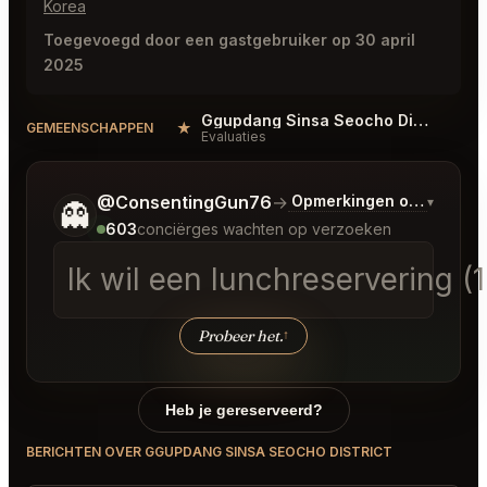
Korea
Toegevoegd door een gastgebruiker op 30 april
2025
Ggupdang Sinsa Seocho District Reviews
★
GEMEENSCHAPPEN
Evaluaties
Vertel me wat je wilt.
@ConsentingGun76
→
Opmerkingen over Laats
▾
👻
603
conciërges wachten op verzoeken
Ik wil een lunchreservering 
Probeer het.
↑
Heb je gereserveerd?
BERICHTEN OVER GGUPDANG SINSA SEOCHO DISTRICT