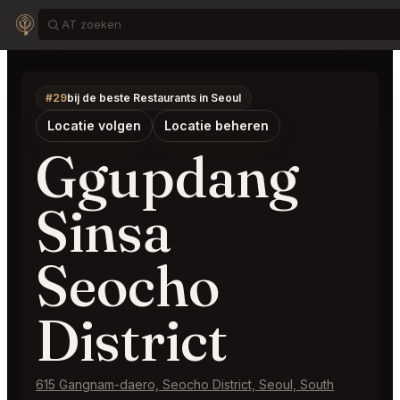
#29
bij de beste Restaurants in Seoul
Locatie volgen
Locatie beheren
Ggupdang
Sinsa
Seocho
District
615 Gangnam-daero, Seocho District, Seoul, South