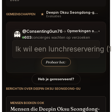
Deepin Oksu Seongdong-gu Reviews
★
GEMEENSCHAPPEN
Evaluaties
Vertel me wat je wilt.
@ConsentingGun76
→
Opmerkingen over Laats
▾
👻
603
conciërges wachten op verzoeken
Ik wil een lunchreservering 
Probeer het.
↑
Heb je gereserveerd?
BERICHTEN OVER DEEPIN OKSU SEONGDONG-GU
MENSEN BOEKEN OOK
Mensen die Deepin Oksu Seongdong-