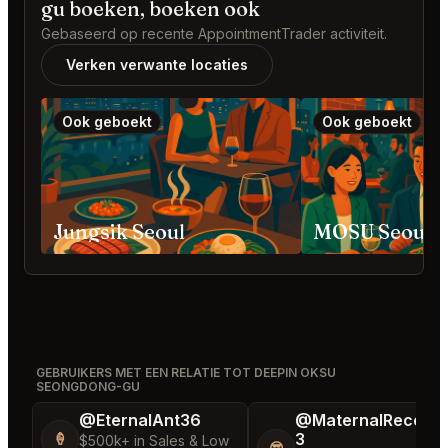
gu boeken, boeken ook
Gebaseerd op recente AppointmentTrader activiteit.
Verken verwante locaties
Ook geboekt
Ook geboekt
Jungsik Seoul
GEBRUIKERS MET EEN RELATIE TOT DEEPIN OKSU
SEONGDONG-GU
@EternalAnt36
@MaternalRecord
3
🍦
$500k+ in Sales & Low
😎