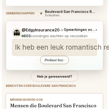
Boulevard San Francisco Reviews
★
#
GEMEENSCHAPPEN
Evaluaties
Vertel me wat je wilt.
@EdgyInsurance20
→
Opmerkingen over Laatst
▾
👻
603
conciërges wachten op verzoeken
Ik heb een leuk romantisch re
Probeer het.
↑
Heb je gereserveerd?
BERICHTEN OVER BOULEVARD SAN FRANCISCO
MENSEN BOEKEN OOK
Mensen die Boulevard San Francisco