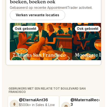
boeken, boeken ook
Gebaseerd op recente AppointmentTrader activiteit.
Verken verwante locaties
Ook geboekt
Ook geboekt
7 Adams San Francisco
GEBRUIKERS MET EEN RELATIE TOT BOULEVARD SAN
FRANCISCO
@EternalAnt36
@MaternalRecord
3
🍦
$500k+ in Sales & Low
😎