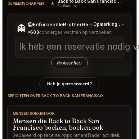
Back to Back San Francisco Reviews
★
GEMEENSCHAPPEN
Evaluaties
Vertel me wat je wilt.
@EnforceableBrother65
→
Opmerkingen over L
▾
👻
603
conciërges wachten op verzoeken
Ik heb een reservatie nodig 
Probeer het.
↑
Heb je gereserveerd?
BERICHTEN OVER BACK TO BACK SAN FRANCISCO
MENSEN BOEKEN OOK
Mensen die Back to Back San
Francisco boeken, boeken ook
Gebaseerd op recente AppointmentTrader activiteit.