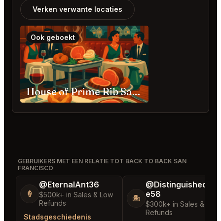
Verken verwante locaties
Ook geboekt
House of Prime Rib San Francisco
GEBRUIKERS MET EEN RELATIE TOT BACK TO BACK SAN
FRANCISCO
@EternalAnt36
@DistinguishedTre
e58
🍦
$500k+ in Sales & Low
🏝️
Refunds
$300k+ in Sales & Low
Refunds
Stadsgeschiedenis