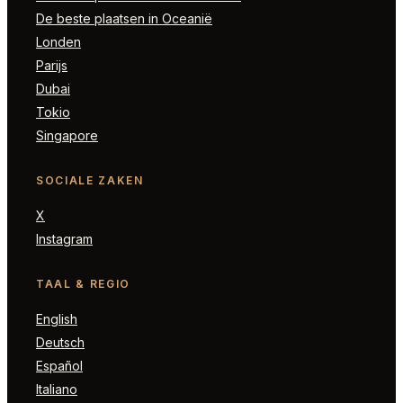
De beste plaatsen in Oceanië
Londen
Parijs
Dubai
Tokio
Singapore
SOCIALE ZAKEN
X
Instagram
TAAL & REGIO
English
Deutsch
Español
Italiano