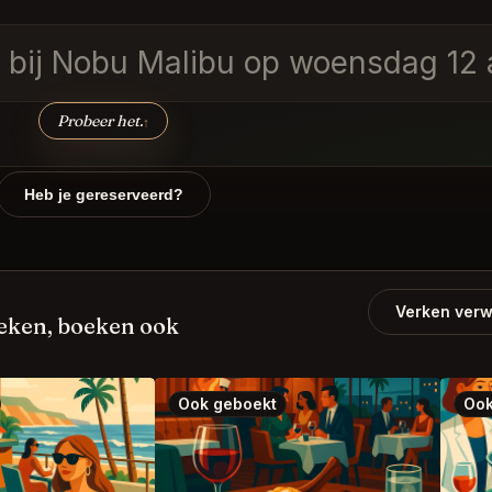
ig bij Nobu Malibu op woensdag 12
Probeer het.
↑
Heb je gereserveerd?
Verken verw
eken, boeken ook
Ook geboekt
Ook