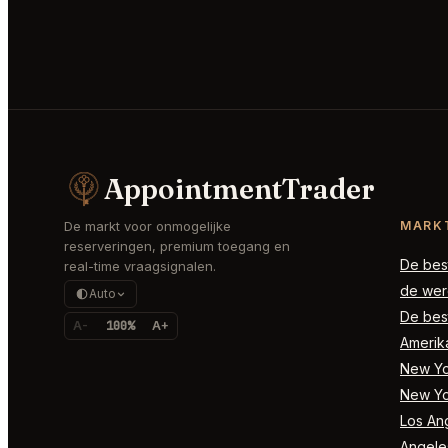
AppointmentTrader
De markt voor onmogelijke
MARK
reserveringen, premium toegang en
De best
real-time vraagsignalen.
de wer
Auto
De best
A-
100%
A+
Amerik
New Yor
New Yo
Los Ang
Angele