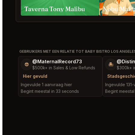
Taverna Tony Malibu
GEBRUIKERS MET EEN RELATIE TOT BABY BISTRO LOS ANGELE
@MaternalRecord73
@Disti
😎
🏝️
$500k+ in Sales & Low Refunds
$300k+ i
Hier gevuld
Stadsgeschi
Ingevulde 1 aanvraag hier
Ingevulde 131-
Begint meestal in 33 seconds
Begint meestal 