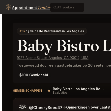
Appointment
Trader
#92
bij de beste Restaurants in Los Angeles
Baby Bistro 
1027 Alpine St, Los Angeles, CA 90012, USA
Toegevoegd door een gastgebruiker op 26 septembe
$100 Gemiddeld
Baby Bistro Los Angeles Reviews
★
GEMEENSCHAPPEN
Evaluaties
🫶
Vertel me wat je wilt.
@CheerySeed47
→
Opmerkingen over Laats