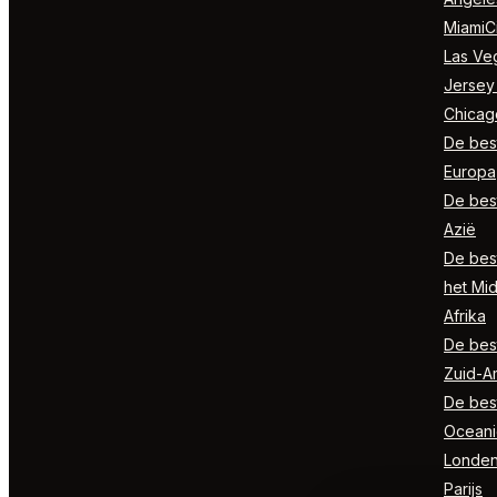
MiamiCi
Las Ve
Jersey
Chicag
De best
Europa
De best
Azië
De best
het Mi
Afrika
De best
Zuid-A
De best
Oceani
Londe
Parijs