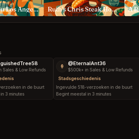
Nobu Malibu Los Angeles
Ruth's Chris Steak House Anaheim
S
nguishedTree58
@EternalAnt36
🍦
n Sales & Low Refunds
$500k+ in Sales & Low Refunds
edenis
Stadsgeschiedenis
verzoeken in de buurt
Ingevulde 518-verzoeken in de buurt
in 3 minutes
Begint meestal in 3 minutes