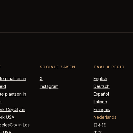
T
SOCIALE ZAKEN
TAAL & REGIO
e plaatsen in
X
English
eld
Instagram
Deutsch
e plaatsen in
Español
a
Italiano
k CityCity in
Français
rk USA
Nederlands
elesCity in Los
日本語
s USA
中文