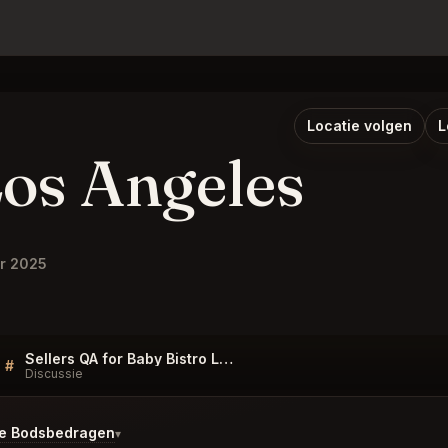
Locatie volgen
L
Los Angeles
r 2025
Sellers QA for Baby Bistro Los Angeles
#
Discussie
te Bodsbedragen
▾