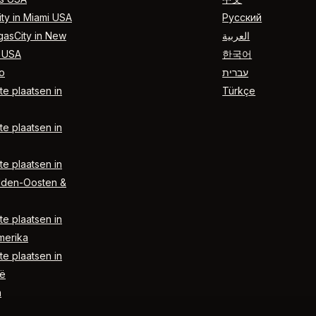
ty in Miami USA
Русский
gasCity in New
العربية
 USA
한국어
o
עברית
e plaatsen in
Türkçe
e plaatsen in
e plaatsen in
dden-Oosten &
e plaatsen in
merika
e plaatsen in
ë
n