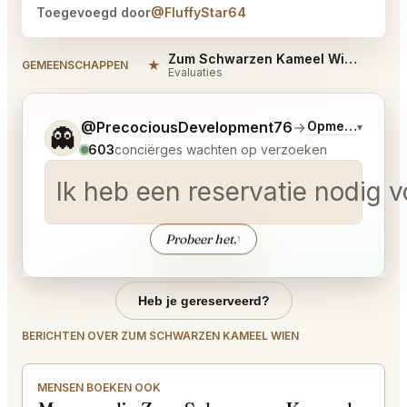
Toegevoegd door
@FluffyStar64
Zum Schwarzen Kameel Wien Reviews
★
#
GEMEENSCHAPPEN
Evaluaties
Vertel me wat je wilt.
@PrecociousDevelopment76
→
Opmerkingen o
▾
👻
603
conciërges wachten op verzoeken
Ik heb een reservatie nodig v
Probeer het.
↑
Heb je gereserveerd?
BERICHTEN OVER ZUM SCHWARZEN KAMEEL WIEN
MENSEN BOEKEN OOK