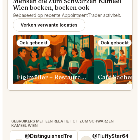
Mensen die Zum Schwarzen Kameel
Wien boeken, boeken ook
Gebaseerd op recente AppointmentTrader activiteit.
Verken verwante locaties
Ook geboekt
Ook geboekt
Figlmüller – Restaurant Bäckerstraße Wien
Café Sacher 
GEBRUIKERS MET EEN RELATIE TOT ZUM SCHWARZEN
KAMEEL WIEN
@DistinguishedTre
@FluffyStar64