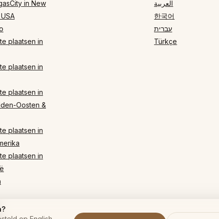
gasCity in New
العربية
 USA
한국어
o
עברית
e plaatsen in
Türkçe
e plaatsen in
e plaatsen in
dden-Oosten &
e plaatsen in
merika
e plaatsen in
ë
n
n?
steld op English.