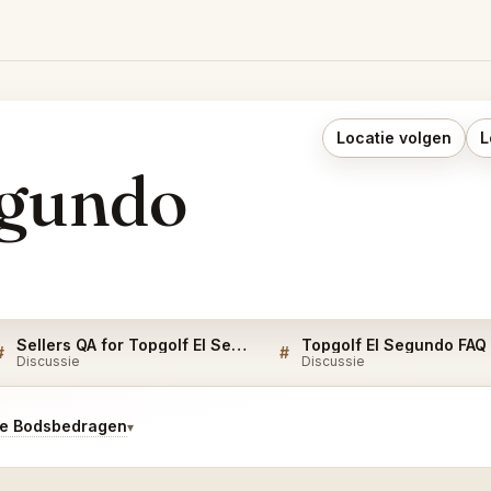
Locatie volgen
L
egundo
Sellers QA for Topgolf El Segundo
Topgolf El Segundo FAQ
#
#
Discussie
Discussie
te Bodsbedragen
▾