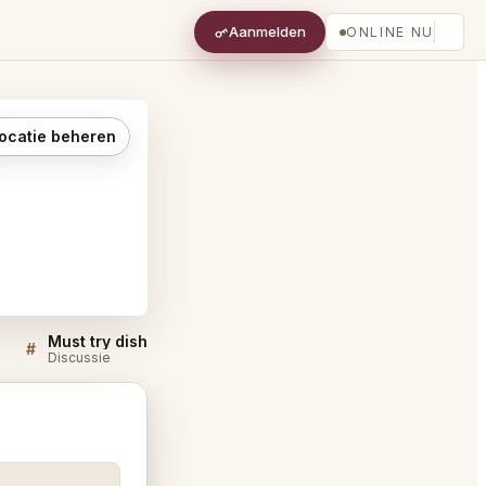
Aanmelden
ONLINE NU
ocatie beheren
Must try dishes at Topgolf El Segundo
#
#
Discussie
Discussie