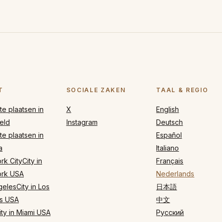
T
SOCIALE ZAKEN
TAAL & REGIO
e plaatsen in
X
English
eld
Instagram
Deutsch
e plaatsen in
Español
a
Italiano
k CityCity in
Français
rk USA
Nederlands
elesCity in Los
日本語
s USA
中文
ty in Miami USA
Русский