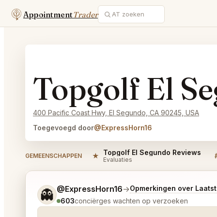
Appointment
Trader
Topgolf El S
400 Pacific Coast Hwy, El Segundo, CA 90245, USA
Toegevoegd door
@ExpressHorn16
Topgolf El Segundo Reviews
★
GEMEENSCHAPPEN
Evaluaties
Vertel me wat je wilt.
@ExpressHorn16
→
Opmerkingen over Laats
👻
603
conciërges wachten op verzoeken