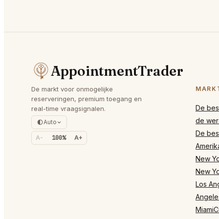
AppointmentTrader
De markt voor onmogelijke
MARK
reserveringen, premium toegang en
De best
real-time vraagsignalen.
de wer
Auto
De best
A-
100%
A+
Amerik
New Yor
New Yo
Los Ang
Angele
MiamiCi