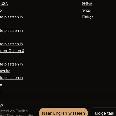
 USA
한국어
o
עברית
e plaatsen in
Türkçe
e plaatsen in
e plaatsen in
dden-Oosten &
e plaatsen in
merika
e plaatsen in
ë
n
n?
steld op English.
Naar English wisselen
Huidige taa
entTrader naar die