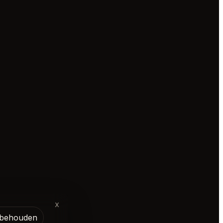
x
l behouden