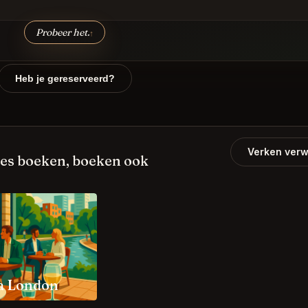
Probeer het.
↑
Heb je gereserveerd?
Verken verw
es boeken, boeken ook
ia London