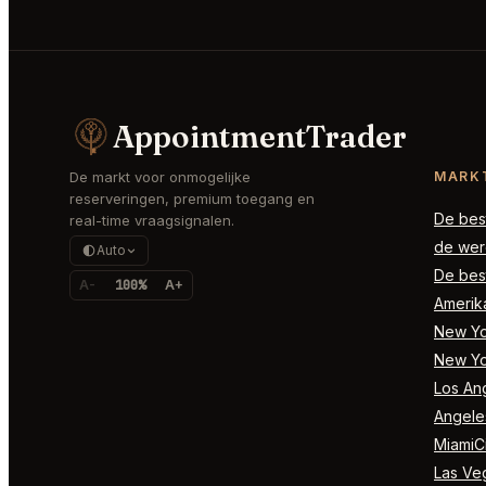
AppointmentTrader
De markt voor onmogelijke
MARK
reserveringen, premium toegang en
De best
real-time vraagsignalen.
de wer
Auto
De best
A-
100%
A+
Amerik
New Yor
New Yo
Los Ang
Angele
MiamiCi
Las Ve