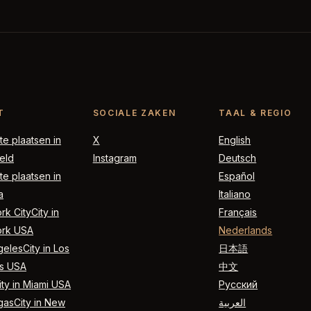
T
SOCIALE ZAKEN
TAAL & REGIO
e plaatsen in
X
English
eld
Instagram
Deutsch
e plaatsen in
Español
a
Italiano
k CityCity in
Français
rk USA
Nederlands
elesCity in Los
日本語
s USA
中文
ty in Miami USA
Русский
gasCity in New
العربية