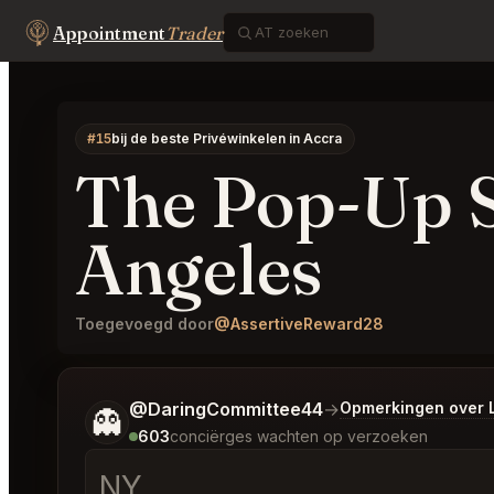
Appointment
Trader
#15
bij de beste Privéwinkelen in Accra
The Pop-Up 
Angeles
Toegevoegd door
@AssertiveReward28
Vertel me wat je wilt.
@DaringCommittee44
→
Opmerkingen over 
👻
603
conciërges wachten op verzoeken