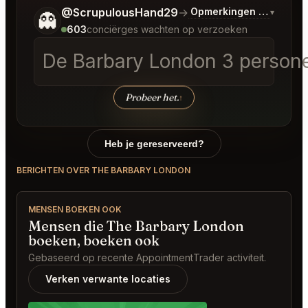
Vertel me wat je wilt.
@ScrupulousHand29
→
Opmerkingen over Laat
▾
👻
603
conciërges wachten op verzoeken
De Barbary London 3 personen
Probeer het.
↑
Heb je gereserveerd?
BERICHTEN OVER THE BARBARY LONDON
MENSEN BOEKEN OOK
Mensen die The Barbary London
boeken, boeken ook
Gebaseerd op recente AppointmentTrader activiteit.
Verken verwante locaties