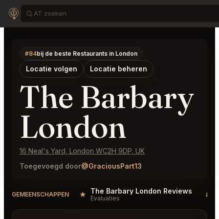
#84
bij de beste Restaurants in London
Locatie volgen
Locatie beheren
The Barbary
London
16 Neal's Yard, London WC2H 9DP, UK
Toegevoegd door
@GraciousPart13
The Barbary London Reviews
★
#
GEMEENSCHAPPEN
Evaluaties
D