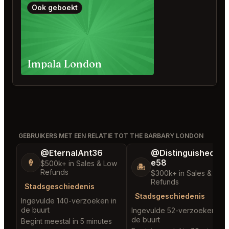
Ook geboekt
Impala London
GEBRUIKERS MET EEN RELATIE TOT THE BARBARY LONDON
@EternalAnt36
@DistinguishedTre
e58
🍦
$500k+ in Sales & Low
🏝️
Refunds
$300k+ in Sales & Low
Refunds
Stadsgeschiedenis
Stadsgeschiedenis
Ingevulde 140-verzoeken in
de buurt
Ingevulde 52-verzoeken in
de buurt
Begint meestal in 5 minutes