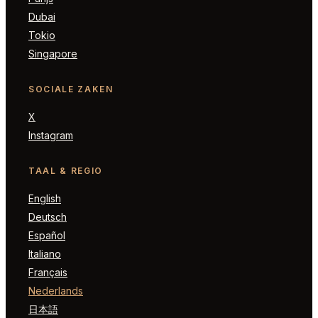
Dubai
Tokio
Singapore
SOCIALE ZAKEN
X
Instagram
TAAL & REGIO
English
Deutsch
Español
Italiano
Français
Nederlands
日本語