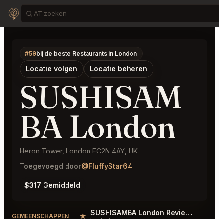
#59
bij de beste Restaurants in London
Locatie volgen
Locatie beheren
SUSHISAM
BA London
Heron Tower, London EC2N 4AY, UK
Toegevoegd door
@FluffyStar64
$317 Gemiddeld
SUSHISAMBA London Reviews
★
#
GEMEENSCHAPPEN