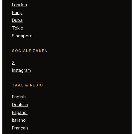
Londen
Parijs
Dubai
Tokio
Singapore
SOCIALE ZAKEN
X
Instagram
TAAL & REGIO
English
Deutsch
Español
Italiano
Français