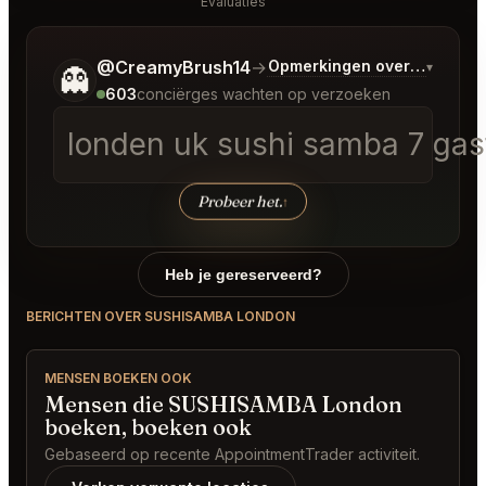
Evaluaties
Vertel me wat je wilt.
@CreamyBrush14
→
Opmerkingen over Laatste 
▾
👻
603
conciërges wachten op verzoeken
londen uk sushi samba 7 gas
Probeer het.
↑
Heb je gereserveerd?
BERICHTEN OVER SUSHISAMBA LONDON
MENSEN BOEKEN OOK
Mensen die SUSHISAMBA London
boeken, boeken ook
Gebaseerd op recente AppointmentTrader activiteit.