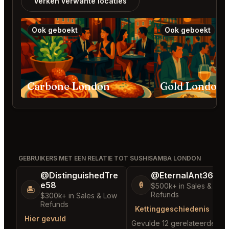
Verken verwante locaties
Ook geboekt
Ook geboekt
Carbone London
Gold London
GEBRUIKERS MET EEN RELATIE TOT SUSHISAMBA LONDON
@DistinguishedTre
@EternalAnt36
e58
🍦
$500k+ in Sales & Low
🏝️
Refunds
$300k+ in Sales & Low
Refunds
Kettinggeschiedenis
Hier gevuld
Gevulde 12 gerelateerde