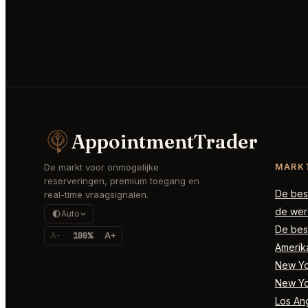
AppointmentTrader
De markt voor onmogelijke
MARK
reserveringen, premium toegang en
De best
real-time vraagsignalen.
de wer
Auto
De best
A-
100%
A+
Amerik
New Yor
New Yo
Los Ang