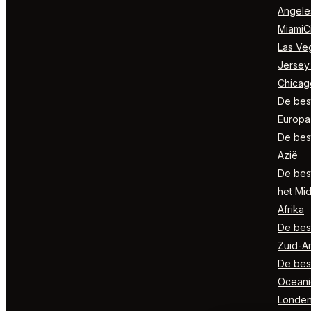
Angele
MiamiCi
Las Ve
Jersey
Chicag
De best
Europa
De best
Azië
De best
het Mi
Afrika
De best
Zuid-A
De best
Oceani
Londe