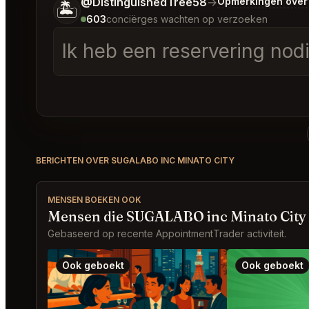
Vertel me wat je wilt.
@DistinguishedTree58
→
Opmerkingen over
🏝️
603
conciërges wachten op verzoeken
Ik heb een reservering nod
BERICHTEN OVER SUGALABO INC MINATO CITY
MENSEN BOEKEN OOK
Mensen die SUGALABO inc Minato City
Gebaseerd op recente AppointmentTrader activiteit.
Ook geboekt
Ook geboekt