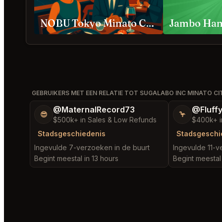
NOBU Tokyo Minato City
GEBRUIKERS MET EEN RELATIE TOT SUGALABO INC MINATO CI
@MaternalRecord73
@Fluff
😎
🦩
$500k+ in Sales & Low Refunds
$400k+ i
Stadsgeschiedenis
Stadsgeschi
Ingevulde 7-verzoeken in de buurt
Ingevulde 11-v
Begint meestal in 13 hours
Begint meestal 