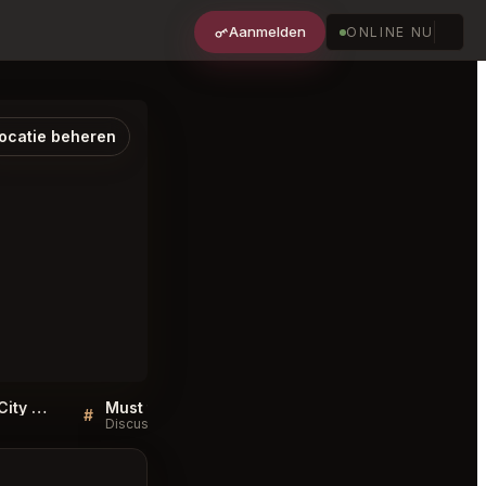
Aanmelden
ONLINE NU
ocatie beheren
SUGALABO inc Minato City FAQ
Must try dishes at SUGALABO inc Minato City
#
#
Discussie
Discussie