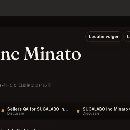
Locatie volgen
L
nc Minato
-chōme−11−１０ 日総第２２ビル 1F
Sellers QA for SUGALABO inc Minato City
#
#
Discussie
Discussie