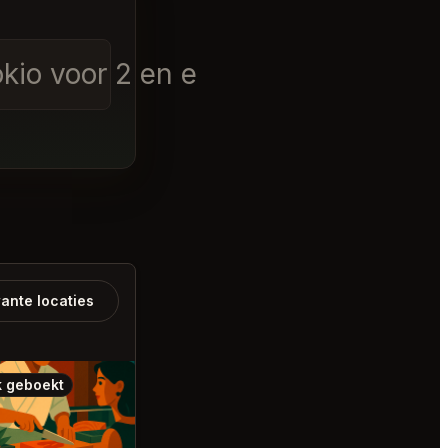
okio voor 2 en een labrador
ante locaties
 geboekt
Ook geboekt