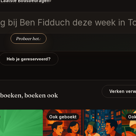
 Laatste Bodsbedragen
▾
ig bij Ben Fidduch deze week in T
Probeer het.
↑
Heb je gereserveerd?
Verken verw
 boeken, boeken ook
Ook geboekt
Ook