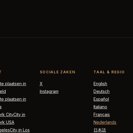
T
SOCIALE ZAKEN
TAAL & REGIO
e plaatsen in
X
English
eld
Instagram
Deutsch
e plaatsen in
Español
a
Italiano
k CityCity in
Français
rk USA
Nederlands
elesCity in Los
日本語