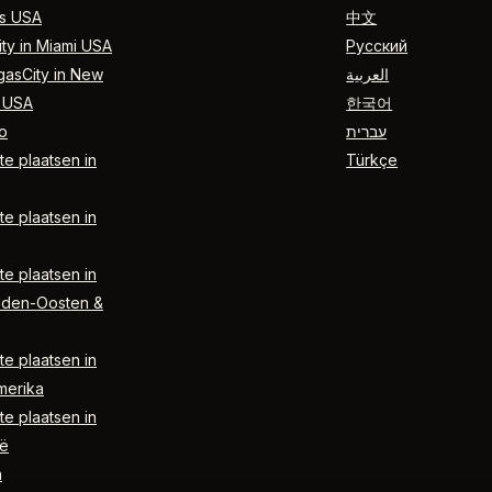
s USA
中文
ty in Miami USA
Русский
gasCity in New
العربية
 USA
한국어
o
עברית
e plaatsen in
Türkçe
e plaatsen in
e plaatsen in
dden-Oosten &
e plaatsen in
merika
e plaatsen in
ë
n