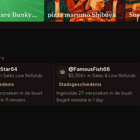
Jambo Hanare Bunkyo City
pizza marumo Shibuya
Sus
TY
yStar64
@FamousFish68
🎲
n Sales Low Refunds
$5,000+ in Sales & Low Refunds
edenis
Stadsgeschiedenis
erzoeken in de buurt
Ingevulde 27-verzoeken in de buurt
in 11 minutes
Begint meestal in 1 day