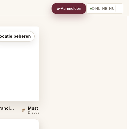
Aanmelden
ONLINE NU
ocatie beheren
Son and Garden San Francisco FAQ
Must try dishes at Son and Garden San Francisco
#
#
Discussie
Discussie