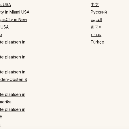
s USA
中文
ty in Miami USA
Русский
gasCity in New
العربية
 USA
한국어
o
עברית
e plaatsen in
Türkçe
e plaatsen in
e plaatsen in
dden-Oosten &
e plaatsen in
merika
e plaatsen in
ë
n