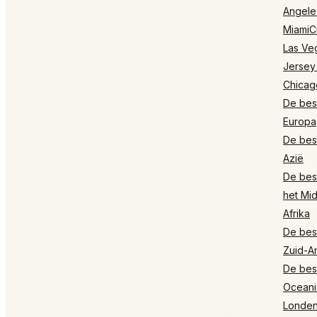
Angele
MiamiCi
Las Ve
Jersey
Chicag
De best
Europa
De best
Azië
De best
het Mi
Afrika
De best
Zuid-A
De best
Oceani
Londe