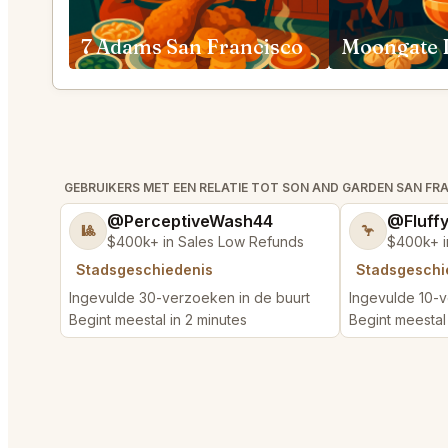
7 Adams San Francisco
GEBRUIKERS MET EEN RELATIE TOT SON AND GARDEN SAN FR
@PerceptiveWash44
@Fluff
🎱
🦩
$400k+ in Sales Low Refunds
$400k+ i
Stadsgeschiedenis
Stadsgeschi
Ingevulde 30-verzoeken in de buurt
Ingevulde 10-v
Begint meestal in 2 minutes
Begint meestal