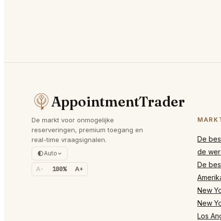
AppointmentTrader
De markt voor onmogelijke
MARK
reserveringen, premium toegang en
De best
real-time vraagsignalen.
de wer
Auto
De best
A-
100%
A+
Amerik
New Yor
New Yo
Los Ang