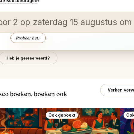
ste Bodsbedragen
▾
oor 2 op zaterdag 15 augustus om 1
Probeer het.
↑
Heb je gereserveerd?
Verken verw
sco boeken, boeken ook
Ook geboekt
Ook