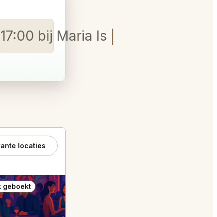
7:00 bij Maria Isabel of RT B
ante locaties
 geboekt
Ook geboekt