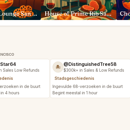
Moongate Lounge San Francisco
House of Prime Rib San Francisco
ANCISCO
yStar64
@DistinguishedTree58
🏝️
n Sales Low Refunds
$300k+ in Sales & Low Refunds
edenis
Stadsgeschiedenis
erzoeken in de buurt
Ingevulde 68-verzoeken in de buurt
 in 4 hours
Begint meestal in 1 hour