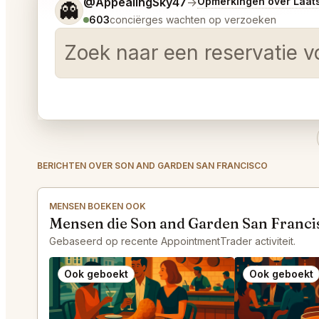
Vertel me wat je wilt.
@AppealingSky47
→
Opmerkingen over Laat
👻
603
conciërges wachten op verzoeken
Zoek naar een reservatie v
BERICHTEN OVER SON AND GARDEN SAN FRANCISCO
MENSEN BOEKEN OOK
Mensen die Son and Garden San Franci
Gebaseerd op recente AppointmentTrader activiteit.
Ook geboekt
Ook geboekt