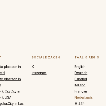
T
SOCIALE ZAKEN
TAAL & REGIO
e plaatsen in
X
English
eld
Instagram
Deutsch
e plaatsen in
Español
a
Italiano
k CityCity in
Français
rk USA
Nederlands
elesCity in Los
日本語