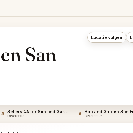
Locatie volgen
L
en San
Sellers QA for Son and Garden San Francisco
#
#
Discussie
Discussie