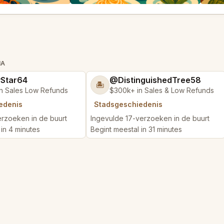
MA
yStar64
@DistinguishedTree58
🏝️
n Sales Low Refunds
$300k+ in Sales & Low Refunds
edenis
Stadsgeschiedenis
rzoeken in de buurt
Ingevulde 17-verzoeken in de buurt
 in 4 minutes
Begint meestal in 31 minutes