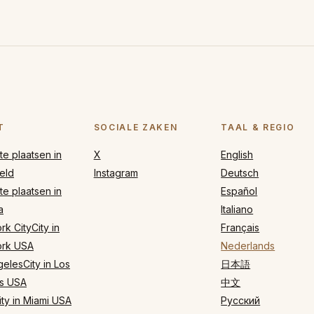
T
SOCIALE ZAKEN
TAAL & REGIO
e plaatsen in
X
English
eld
Instagram
Deutsch
e plaatsen in
Español
a
Italiano
k CityCity in
Français
rk USA
Nederlands
elesCity in Los
日本語
s USA
中文
ty in Miami USA
Русский