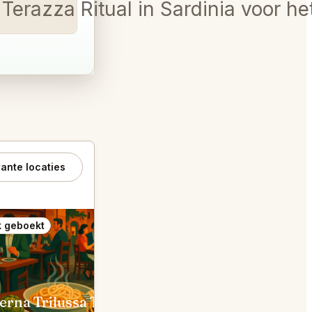
 Terazza Ritual in Sardinia voor he
ante locaties
 geboekt
Ook geboekt
Taverna Trilussa Trastevere Roma
Gigi Rigolatto Roma