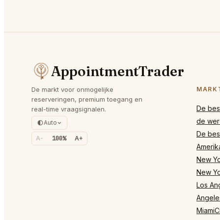
AppointmentTrader
De markt voor onmogelijke
MARK
reserveringen, premium toegang en
De best
real-time vraagsignalen.
de wer
Auto
De best
A-
100%
A+
Amerik
New Yor
New Yo
Los Ang
Angele
MiamiCi