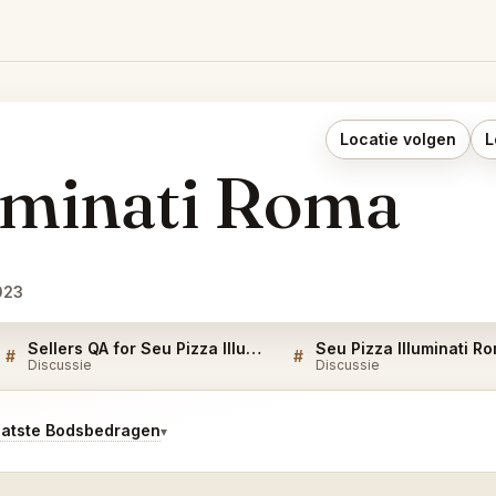
Locatie volgen
L
luminati Roma
023
Sellers QA for Seu Pizza Illuminati Roma
Seu Pizza Illuminati R
#
#
Discussie
Discussie
aatste Bodsbedragen
▾