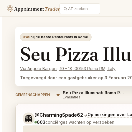
Appointment
Trader
#49
bij de beste Restaurants in Rome
Seu Pizza Il
Via Angelo Bargoni, 10 - 18, 00153 Roma RM, Italy
Toegevoegd door een gastgebruiker op 3 Februari 2
Seu Pizza Illuminati Roma Reviews
★
GEMEENSCHAPPEN
Evaluaties
Vertel me wat je wilt.
@CharmingSpade62
→
Opmerkingen over L
👻
603
conciërges wachten op verzoeken