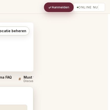
Aanmelden
ONLINE NU
ocatie beheren
oma FAQ
Must try dishes at Seu Pizza Illuminati Roma
#
#
Discussie
Discussie