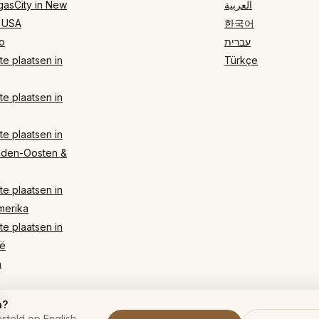
gasCity in New
العربية
 USA
한국어
o
עברית
e plaatsen in
Türkçe
e plaatsen in
e plaatsen in
dden-Oosten &
e plaatsen in
merika
e plaatsen in
ë
n
n?
steld op English.