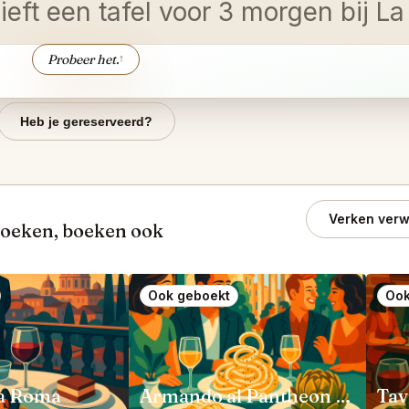
eft een tafel voor 3 morgen bij La
Probeer het.
↑
Heb je gereserveerd?
Verken verw
boeken, boeken ook
Ook geboekt
Ook
za Roma
Armando al Pantheon Roma