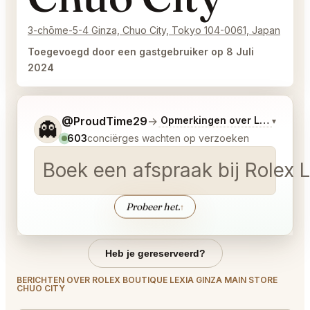
3-chōme-5-4 Ginza, Chuo City, Tokyo 104-0061, Japan
Toegevoegd door een gastgebruiker op 8 Juli
2024
Vertel me wat je wilt.
@ProudTime29
→
Opmerkingen over Laatste Bo
▾
👻
603
conciërges wachten op verzoeken
Boek een afspraak bij Rolex 
Probeer het.
↑
Heb je gereserveerd?
BERICHTEN OVER ROLEX BOUTIQUE LEXIA GINZA MAIN STORE
CHUO CITY