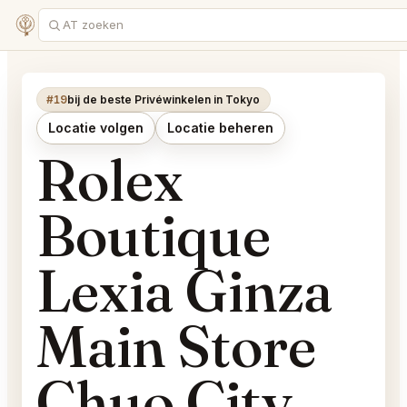
#19
bij de beste Privéwinkelen in Tokyo
Locatie volgen
Locatie beheren
Rolex
Boutique
Lexia Ginza
Main Store
Chuo City