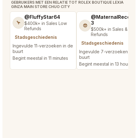
GEBRUIKERS MET EEN RELATIE TOT ROLEX BOUTIQUE LEXIA
GINZA MAIN STORE CHUO CITY
@FluffyStar64
@MaternalRecord
3
🦩
$400k+ in Sales Low
😎
Refunds
$500k+ in Sales & Low
Refunds
Stadsgeschiedenis
Stadsgeschiedenis
Ingevulde 11-verzoeken in de
buurt
Ingevulde 7-verzoeken in d
buurt
Begint meestal in 11 minutes
Begint meestal in 13 hours