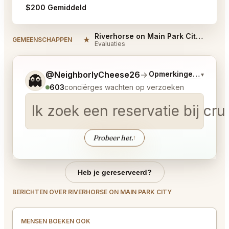
$200 Gemiddeld
Riverhorse on Main Park City Reviews
★
#
GEMEENSCHAPPEN
Evaluaties
Vertel me wat je wilt.
@NeighborlyCheese26
→
Opmerkingen over La
▾
👻
603
conciërges wachten op verzoeken
Ik zoek een reservatie bij c
Probeer het.
↑
Heb je gereserveerd?
BERICHTEN OVER RIVERHORSE ON MAIN PARK CITY
MENSEN BOEKEN OOK