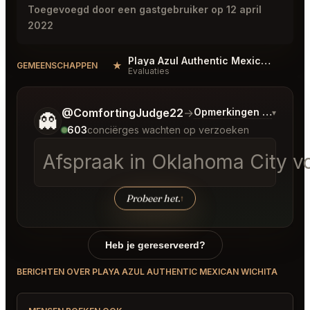
Toegevoegd door een gastgebruiker op 12 april
2022
Playa Azul Authentic Mexican Wichita Reviews
★
#
GEMEENSCHAPPEN
Evaluaties
Vertel me wat je wilt.
@ComfortingJudge22
→
Opmerkingen over Laat
▾
👻
603
conciërges wachten op verzoeken
Afspraak in Oklahoma City vo
Probeer het.
↑
Heb je gereserveerd?
BERICHTEN OVER PLAYA AZUL AUTHENTIC MEXICAN WICHITA