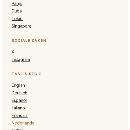
Parijs
Dubai
Tokio
Singapore
SOCIALE ZAKEN
X
Instagram
TAAL & REGIO
English
Deutsch
Español
Italiano
Français
Nederlands