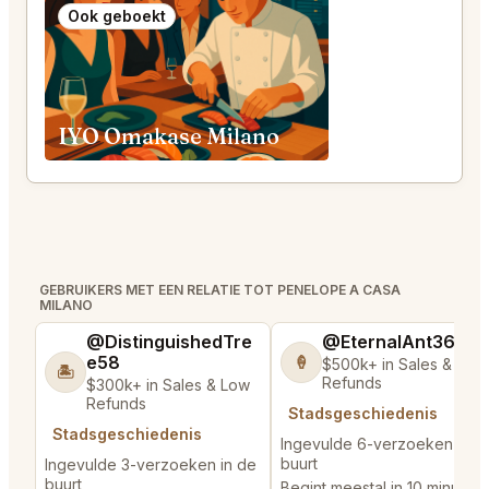
Ook geboekt
IYO Omakase Milano
GEBRUIKERS MET EEN RELATIE TOT PENELOPE A CASA
MILANO
@DistinguishedTre
@EternalAnt36
e58
🍦
$500k+ in Sales & Low
🏝️
Refunds
$300k+ in Sales & Low
Refunds
Stadsgeschiedenis
Stadsgeschiedenis
Ingevulde 6-verzoeken in d
buurt
Ingevulde 3-verzoeken in de
buurt
Begint meestal in 10 minutes