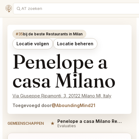
#35
bij de beste Restaurants in Milan
Locatie volgen
Locatie beheren
Penelope a
casa Milano
Via Giuseppe Ripamonti, 3, 20122 Milano MI, Italy
Toegevoegd door
@AboundingMind21
Penelope a casa Milano Reviews
★
#
GEMEENSCHAPPEN
Evaluaties