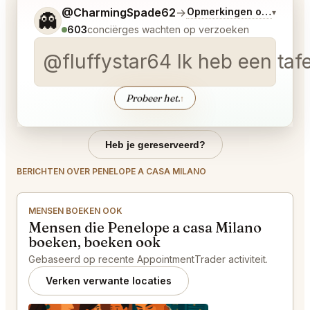
Vertel me wat je wilt.
@CharmingSpade62
→
Opmerkingen over Laats
▾
👻
603
conciërges wachten op verzoeken
@fluffystar64 Ik heb een taf
Probeer het.
↑
Heb je gereserveerd?
BERICHTEN OVER PENELOPE A CASA MILANO
MENSEN BOEKEN OOK
Mensen die Penelope a casa Milano
boeken, boeken ook
Gebaseerd op recente AppointmentTrader activiteit.
Verken verwante locaties