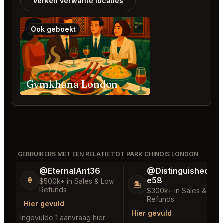
Verken verwante locaties
Ook geboekt
Gymkhana London
GEBRUIKERS MET EEN RELATIE TOT PARK CHINOIS LONDON
@EternalAnt36
@DistinguishedTre
e58
🍦
$500k+ in Sales & Low
🏝️
Refunds
$300k+ in Sales & Low
Refunds
Hier gevuld
Hier gevuld
Ingevulde 1 aanvraag hier