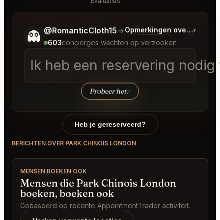
Evaluaties
Vertel me wat je wilt.
@RomanticCloth15
→
Opmerkingen over Laatste
▾
👻
603
conciërges wachten op verzoeken
Ik heb een reservering nodig
Probeer het.
↑
Heb je gereserveerd?
BERICHTEN OVER PARK CHINOIS LONDON
MENSEN BOEKEN OOK
Mensen die Park Chinois London
boeken, boeken ook
Gebaseerd op recente AppointmentTrader activiteit.