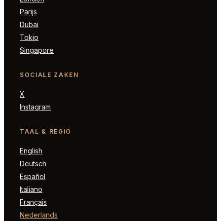
Parijs
Dubai
Tokio
Singapore
SOCIALE ZAKEN
X
Instagram
TAAL & REGIO
English
Deutsch
Español
Italiano
Français
Nederlands