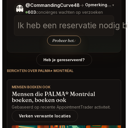
Vertel me wat je wilt.
@CommandingCurve48
→
Opmerkingen over L
▾
👻
603
conciërges wachten op verzoeken
Ik heb een reservatie nodig bi
Probeer het.
↑
Heb je gereserveerd?
BERICHTEN OVER PALMA* MONTRÉAL
MENSEN BOEKEN OOK
Mensen die PALMA* Montréal
boeken, boeken ook
Gebaseerd op recente AppointmentTrader activiteit.
Verken verwante locaties