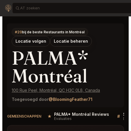
#20
bij de beste Restaurants in Montréal
Locatie volgen
Locatie beheren
PALMA*
Montréal
100 Rue Peel, Montréal, QC H3C 0L8, Canada
Toegevoegd door
@BloomingFeather71
PALMA* Montréal Reviews
★
#
GEMEENSCHAPPEN
Evaluaties
Disc