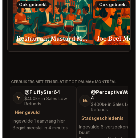
Ook geboekt
Ook geboekt
Restaurant Mastard Montréal
Joe Beef Mont
GEBRUIKERS MET EEN RELATIE TOT PALMA* MONTRÉAL
@FluffyStar64
@PerceptiveWash
4
🦩
$400k+ in Sales Low
🎱
Refunds
$400k+ in Sales Low
Refunds
Hier gevuld
Stadsgeschiedenis
Ingevulde 1 aanvraag hier
Ingevulde 6-verzoeken in d
Begint meestal in 4 minutes
buurt