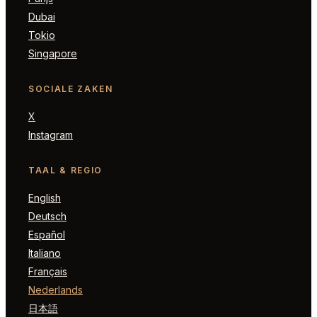
Dubai
Tokio
Singapore
SOCIALE ZAKEN
X
Instagram
TAAL & REGIO
English
Deutsch
Español
Italiano
Français
Nederlands
日本語