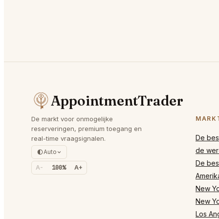
AppointmentTrader
De markt voor onmogelijke
MARK
reserveringen, premium toegang en
De best
real-time vraagsignalen.
de wer
Auto
De best
A-
100%
A+
Amerik
New Yor
New Yo
Los Ang