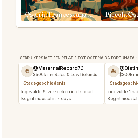
Osteria Francescana Modena
GEBRUIKERS MET EEN RELATIE TOT OSTERIA DA FORTUNATA 
@MaternalRecord73
@Disti
😎
🏝️
$500k+ in Sales & Low Refunds
$300k+ i
Stadsgeschiedenis
Stadsgeschi
Ingevulde 6-verzoeken in de buurt
Ingevulde 1 na
Begint meestal in 7 days
Begint meestal