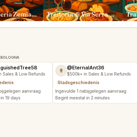
Piccola Osteria Zemian Modena
Trattoria di Via Serra Bologna
- BOLOGNA
nguishedTree58
@EternalAnt36
🍦
n Sales & Low Refunds
$500k+ in Sales & Low Refunds
edenis
Stadsgeschiedenis
bijgelegen aanvraag
Ingevulde 1 nabijgelegen aanvraag
 in 19 days
Begint meestal in 2 minutes