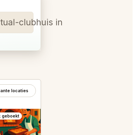
tual-clubhuis in Sardinië vo
ante locaties
 geboekt
Ook geboekt