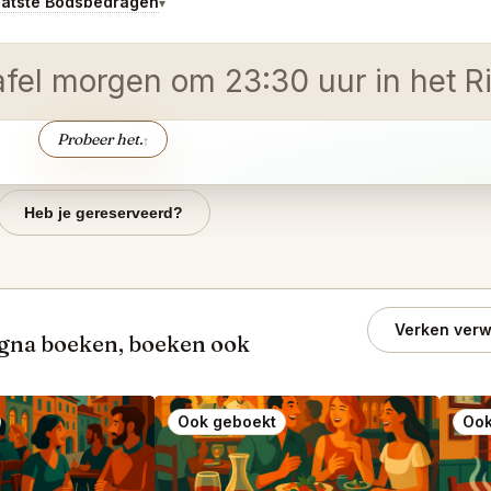
aatste Bodsbedragen
▾
afel morgen om 23:30 uur in het Ri
Probeer het.
↑
Heb je gereserveerd?
Verken verw
ogna boeken, boeken ook
Ook geboekt
Ook