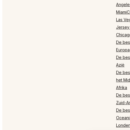
Angele
MiamiCi
Las Ve
Jersey
Chicag
De best
Europa
De best
Azië
De best
het Mi
Afrika
De best
Zuid-A
De best
Oceani
Londe