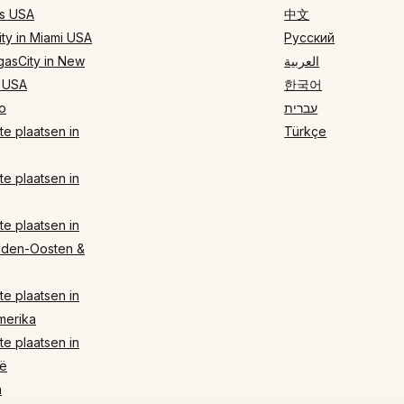
s USA
中文
ty in Miami USA
Русский
gasCity in New
العربية
 USA
한국어
o
עברית
e plaatsen in
Türkçe
e plaatsen in
e plaatsen in
dden-Oosten &
e plaatsen in
merika
e plaatsen in
ë
n