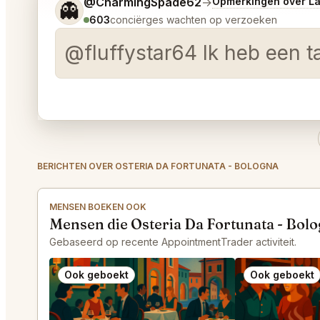
Vertel me wat je wilt.
@CharmingSpade62
→
Opmerkingen over L
👻
603
conciërges wachten op verzoeken
@fluffystar64 Ik heb een t
BERICHTEN OVER OSTERIA DA FORTUNATA - BOLOGNA
MENSEN BOEKEN OOK
Mensen die Osteria Da Fortunata - Bol
Gebaseerd op recente AppointmentTrader activiteit.
Ook geboekt
Ook geboekt