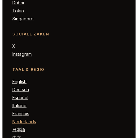
Dubai
Tokio
Singapore
SOCIALE ZAKEN
X
Instagram
TAAL & REGIO
English
Deutsch
Español
Italiano
Français
Nederlands
日本語
中文