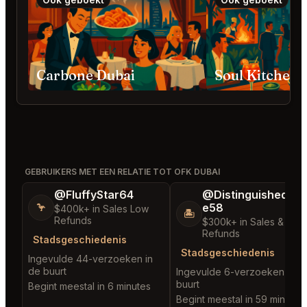
Carbone Dubai
Soul Kitchen 
GEBRUIKERS MET EEN RELATIE TOT OFK DUBAI
@FluffyStar64
@DistinguishedTre
e58
🦩
$400k+ in Sales Low
🏝️
Refunds
$300k+ in Sales & Low
Refunds
Stadsgeschiedenis
Stadsgeschiedenis
Ingevulde 44-verzoeken in
de buurt
Ingevulde 6-verzoeken in d
buurt
Begint meestal in 6 minutes
Begint meestal in 59 minutes