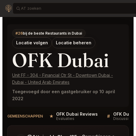
#26
bij de beste Restaurants in Dubai
Locatie volgen
Locatie beheren
OFK Dubai
Unit FF - 304 - Financial Ctr St - Downtown Dubai -
Dubai - United Arab Emirates
Toegevoegd door een gastgebruiker op 10 april
2022
OFK Dubai Reviews
OFK Dubai
★
#
GEMEENSCHAPPEN
Evaluaties
Discussie