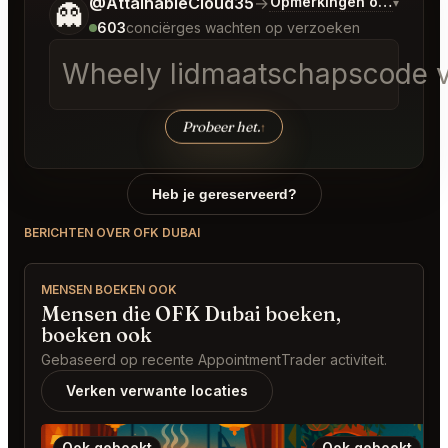
Vertel me wat je wilt.
@AttainableCloud35
→
Opmerkingen over Laats
▾
👻
603
conciërges wachten op verzoeken
Wheely lidmaatschapscode 
Probeer het.
↑
Heb je gereserveerd?
BERICHTEN OVER OFK DUBAI
MENSEN BOEKEN OOK
Mensen die OFK Dubai boeken,
boeken ook
Gebaseerd op recente AppointmentTrader activiteit.
Verken verwante locaties
Ook geboekt
Ook geboekt