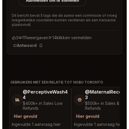
Aanmelden om te stemmen
Dit bericht bevat 5 tags die de auteur een commissie of vroeg
toegankelijke voordelen kunnen verdienen als een transactie
plaatsvindt.
3
111
weergaven
14
klikken vermelden
Antwoord
Bladwijzer
GEBRUIKERS MET EEN RELATIE TOT NOBU TORONTO
@PerceptiveWash4
@MaternalRecord
4
3
🎱
😎
$400k+ in Sales Low
$500k+ in Sales & Low
Refunds
Refunds
Hier gevuld
Hier gevuld
Ingevulde 1 aanvraag hier
Ingevulde 1 aanvraag hier