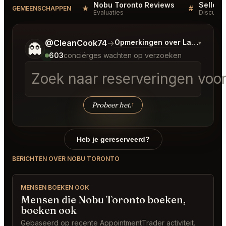
Nobu Toronto Reviews
Sellers
★
#
GEMEENSCHAPPEN
Evaluaties
Discussi
Vertel me wat je wilt.
@CleanCook74
→
Opmerkingen over Laatste Bo
▾
👻
603
conciërges wachten op verzoeken
Zoek naar reserveringen voor 
Probeer het.
↑
Heb je gereserveerd?
BERICHTEN OVER NOBU TORONTO
MENSEN BOEKEN OOK
Mensen die Nobu Toronto boeken,
boeken ook
Gebaseerd op recente AppointmentTrader activiteit.