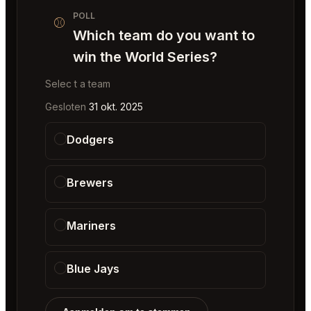
POLL
⚾️
Which team do you want to
win the World Series?
Selec t a team
Gesloten
31 okt. 2025
Dodgers
Brewers
Mariners
Blue Jays