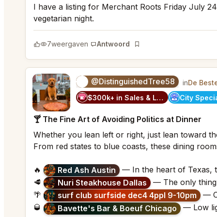
I have a listing for Merchant Roots Friday July 24
vegetarian night.
7
weergaven
Antwoord
Bladwijzer
@DistinguishedTree58
🏝️
in
De Best
$300k+ in Sales & Low Refunds
🍸 The Fine Art of Avoiding Politics at Dinner
Whether you lean left or right, just lean toward the
From red states to blue coasts, these dining rooms 
🔥
— In the heart of Texas, t
Red Ash Austin
🥩
— The only thing 
Nuri Steakhouse Dallas
🌴
— Ch
surf club surfside dec4 4ppl 9-10pm
🥃
— Low lig
Bavette's Bar & Boeuf Chicago