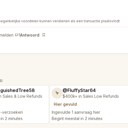
oegankelijke voordelen kunnen verdienen als een transactie plaatsvindt.
rmelden
1
Antwoord
Bladwijzer
CO
nguishedTree58
@FluffyStar64
🦩
n Sales & Low Refunds
$400k+ in Sales Low Refunds
Hier gevuld
 3-verzoeken
Ingevulde 1 aanvraag hier
in 2 minutes
Begint meestal in 2 minutes