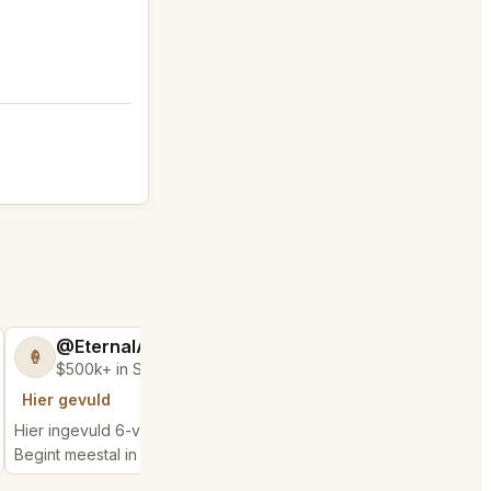
@EternalAnt36
@MaternalRec
🍦
😎
$500k+ in Sales & Low Refunds
$500k+ in Sales 
Hier gevuld
Hier gevuld
Hier ingevuld 6-verzoeken
Hier ingevuld 3-verzo
Begint meestal in 2 minutes
Begint meestal in 3 min