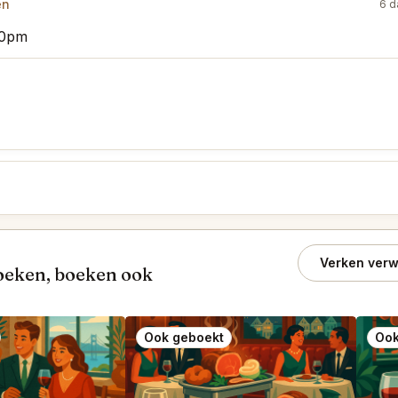
en
6 d
:30pm
Verken verw
oeken, boeken ook
Ook geboekt
Ook