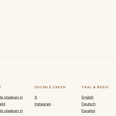
T
SOCIALE ZAKEN
TAAL & REGIO
e plaatsen in
X
English
eld
Instagram
Deutsch
e plaatsen in
Español