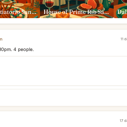
Kokkari Estiatorio San Francisco
House of Prime Rib San Francisco
Dal
en
11 
6:30pm. 4 people.
17 