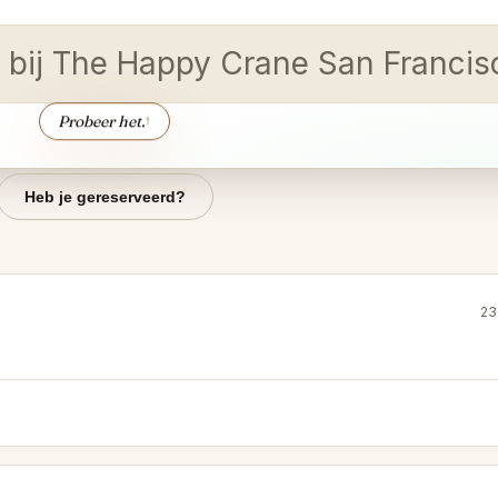
ig bij The Happy Crane San Franci
Probeer het.
↑
Heb je gereserveerd?
23