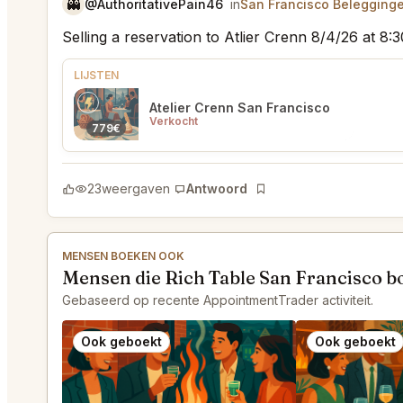
👻
@AuthoritativePain46
in
San Francisco Belegging
Selling a reservation to Atlier Crenn 8/4/26 at 8
LIJSTEN
Atelier Crenn San Francisco
Verkocht
779€
23
weergaven
Antwoord
Bladwijzer
MENSEN BOEKEN OOK
Mensen die Rich Table San Francisco b
Gebaseerd op recente AppointmentTrader activiteit.
Ook geboekt
Ook geboekt