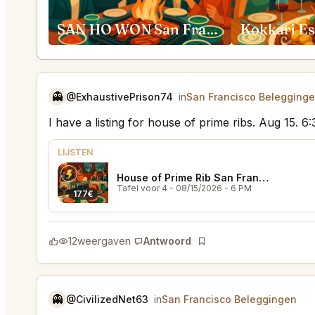
SAN HO WON San Francisco
👻
@ExhaustivePrison74
in
San Francisco Belegging
I have a listing for house of prime ribs. Aug 15. 
LIJSTEN
House of Prime Rib San Francisco
Tafel voor 4
- 08/15/2026 - 6 PM
177€
12
weergaven
Antwoord
Bladwijzer
👻
@CivilizedNet63
in
San Francisco Beleggingen