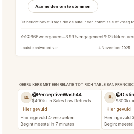
Aanmelden om te stemmen
Dit bericht bevat 8 tags die de auteur een commissie of vroeg t
1
666
weergaven
3.99%
engagement
13
klikken ve
Laatste antwoord van
@ColorfulRod45
4 November 2025
GEBRUIKERS MET EEN RELATIE TOT RICH TABLE SAN FRANCIS
@PerceptiveWash44
@Disti
🎱
🏝️
$400k+ in Sales Low Refunds
$300k+ i
Hier gevuld
Hier gevuld
Hier ingevuld 4-verzoeken
Hier ingevuld
Begint meestal in 7 minutes
Begint meestal 