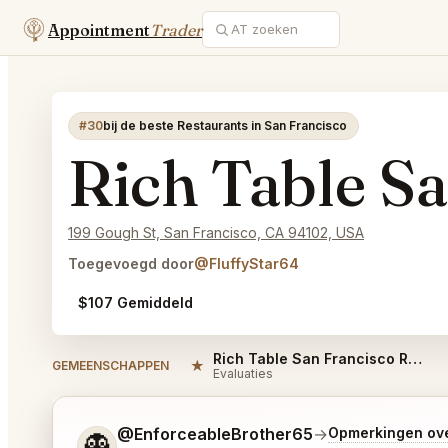
Appointment
Trader
#30
bij de beste Restaurants in San Francisco
Rich Table S
199 Gough St, San Francisco, CA 94102, USA
Toegevoegd door
@FluffyStar64
$107 Gemiddeld
Rich Table San Francisco Reviews
★
GEMEENSCHAPPEN
Evaluaties
Vertel me wat je wilt.
@EnforceableBrother65
→
Opmerkingen ove
👻