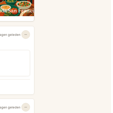
ida San Francisco
Verjus San Francisco
dagen geleden
dagen geleden