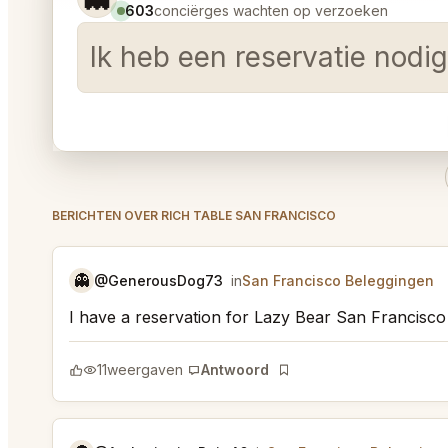
603
conciërges wachten op verzoeken
Ik heb een reservatie nod
BERICHTEN OVER RICH TABLE SAN FRANCISCO
👻
@GenerousDog73
in
San Francisco Beleggingen
I have a reservation for Lazy Bear San Francisco
11
weergaven
Antwoord
Bladwijzer