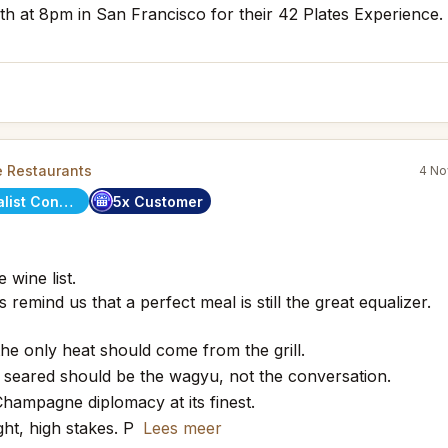
th at 8pm in San Francisco for their 42 Plates Experience. It
e Restaurants
4 No
City Specialist Concierge
5x Customer
 wine list.
remind us that a perfect meal is still the great equalizer.
he only heat should come from the grill.
seared should be the wagyu, not the conversation.
ampagne diplomacy at its finest.
ht, high stakes. P
Lees meer