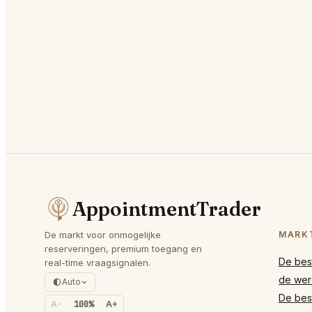
AppointmentTrader
De markt voor onmogelijke
MARK
reserveringen, premium toegang en
De best
real-time vraagsignalen.
de wer
Auto
De best
A-
100%
A+