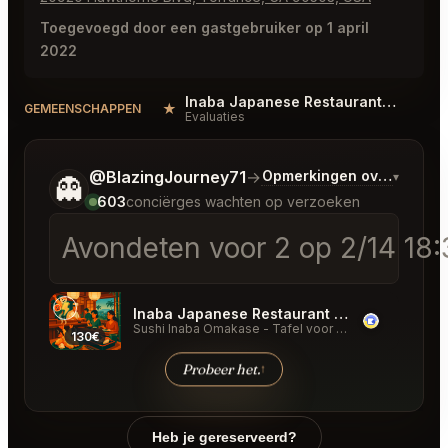
Toegevoegd door een gastgebruiker op 1 april
2022
Inaba Japanese Restaurant Torrance Reviews
★
#
GEMEENSCHAPPEN
Evaluaties
Vertel me wat je wilt.
@BlazingJourney71
→
Opmerkingen over Laatst
▾
👻
603
conciërges wachten op verzoeken
Avondeten voor 2 op 2/14 18:
Inaba Japanese Restaurant Torrance
Sushi Inaba Omakase - Tafel voor 2
·
08/13/2026
·
7 
130€
87€
Probeer het.
↑
Heb je gereserveerd?