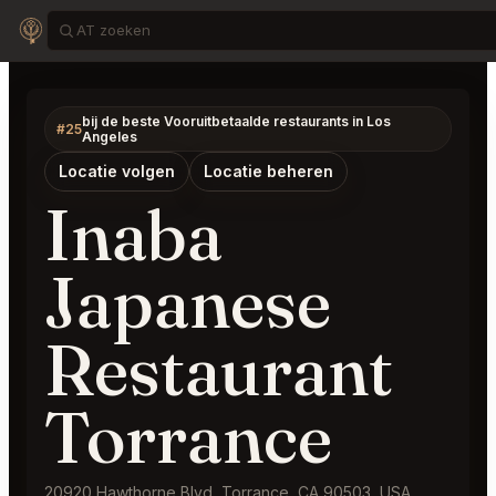
bij de beste Vooruitbetaalde restaurants in Los
#25
Angeles
Locatie volgen
Locatie beheren
Inaba
Japanese
Restaurant
Torrance
20920 Hawthorne Blvd, Torrance, CA 90503, USA