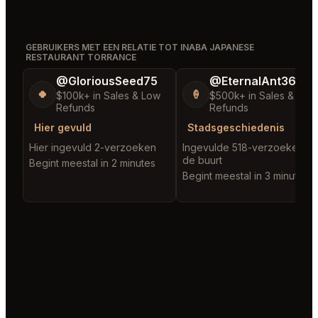
GEBRUIKERS MET EEN RELATIE TOT INABA JAPANESE
RESTAURANT TORRANCE
@GloriousSeed75
@EternalAnt36
🍀
🍦
$100k+ in Sales & Low
$500k+ in Sales & Low
Refunds
Refunds
Hier gevuld
Stadsgeschiedenis
Hier ingevuld 2-verzoeken
Ingevulde 518-verzoeken in
de buurt
Begint meestal in 2 minutes
Begint meestal in 3 minutes