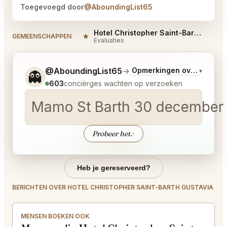
Toegevoegd door
@AboundingList65
Hotel Christopher Saint-Barth Gustavia Reviews
★
GEMEENSCHAPPEN
Evaluaties
Vertel me wat je wilt.
@AboundingList65
→
Opmerkingen over Laatst
▾
👻
603
conciërges wachten op verzoeken
Mamo St Barth 30 december 
Probeer het.
↑
Heb je gereserveerd?
BERICHTEN OVER HOTEL CHRISTOPHER SAINT-BARTH GUSTAVIA
MENSEN BOEKEN OOK